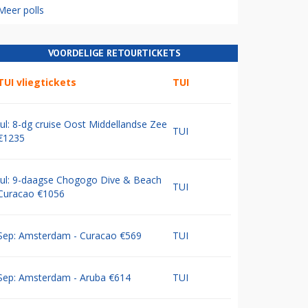
Meer polls
VOORDELIGE RETOURTICKETS
TUI vliegtickets
TUI
Jul: 8-dg cruise Oost Middellandse Zee
TUI
€1235
Jul: 9-daagse Chogogo Dive & Beach
TUI
Curacao €1056
Sep: Amsterdam - Curacao €569
TUI
Sep: Amsterdam - Aruba €614
TUI