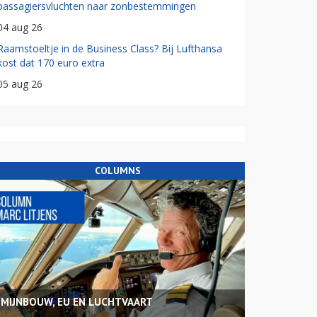
passagiersvluchten naar zonbestemmingen
04 aug 26
Raamstoeltje in de Business Class? Bij Lufthansa
kost dat 170 euro extra
05 aug 26
COLUMNS
MIJNBOUW, EU EN LUCHTVAART