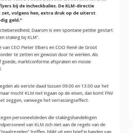
lyers bij de incheckbalies. De KLM-directie
zet, volgens hen, extra druk op de uiterst
dig geld."
ctiebereidheid. Daarom is een spontane petitie gestart
n staking bij KLM".
de van CEO Pieter Elbers en COO René de Groot
 onder te zetten en gewoon door te werken. Als
tief goede, marktconforme afspraken en mooie
.
gden als eerste daad tussen 09.00 en 13.00 uur het
 maar mocht KLM niet ingaan op de eisen, dan komt FNV
 niet zeggen, vanwege het verrassingseffect.
egen personeelsleden die stakingshandelingen
ondpersoneel van KLM zich niet aan de regels van de
"maatregelen" treffen, blijkt uit een brief in handen van