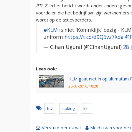
RTL Z
. In het bericht wordt onder andere gespr
voordelen die het bedrijf aan zijn werknemers 
wordt op de actievoerders.
#KLM
is niet 'Koninklijk' bezig - K
uniform
https://t.co/d9Q5vz7Xda
@
— Cihan Ugural (@CihanUgural)
28 
Lees ook:
KLM gaat niet in op ultimatum 
26-07-2016, 18:28
fnv
staking
klm
Verstuur per e-mail
Meld u aan voor de 