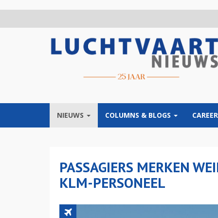
Overslaan
en
naar
de
inhoud
gaan
NIEUWS
COLUMNS & BLOGS
CAREER
PASSAGIERS MERKEN WEIN
KLM-PERSONEEL