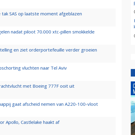
 tak SAS op laatste moment afgeblazen
elen nadat piloot 70.000 xtc-pillen smokkelde
elling en ziet orderportefeuille verder groeien
chorting vluchten naar Tel Aviv
vrachtvlucht met Boeing 777F ooit uit
happij gaat afscheid nemen van A220-100-vloot
 Apollo, Castlelake haakt af