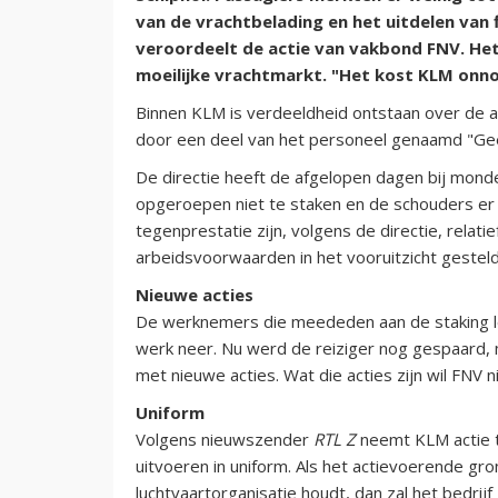
van de vrachtbelading en het uitdelen van f
veroordeelt de actie van vakbond FNV. Het 
moeilijke vrachtmarkt. "Het kost KLM onno
Binnen KLM is verdeeldheid ontstaan over de a
door een deel van het personeel genaamd "Gee
De directie heeft de afgelopen dagen bij mon
opgeroepen niet te staken en de schouders er
tegenprestatie zijn, volgens de directie, rela
arbeidsvoorwaarden in het vooruitzicht gesteld
Nieuwe acties
De werknemers die meededen aan de staking le
werk neer. Nu werd de reiziger nog gespaard,
met nieuwe acties. Wat die acties zijn wil FNV
Uniform
Volgens nieuwszender
RTL Z
neemt KLM actie t
uitvoeren in uniform. Als het actievoerende gr
luchtvaartorganisatie houdt, dan zal het bedrijf 