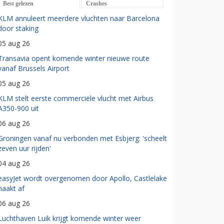
Best gelezen
Crashes
KLM annuleert meerdere vluchten naar Barcelona
door staking
05 aug 26
Transavia opent komende winter nieuwe route
vanaf Brussels Airport
05 aug 26
KLM stelt eerste commerciële vlucht met Airbus
A350-900 uit
06 aug 26
Groningen vanaf nu verbonden met Esbjerg: 'scheelt
zeven uur rijden'
04 aug 26
easyJet wordt overgenomen door Apollo, Castlelake
haakt af
06 aug 26
Luchthaven Luik krijgt komende winter weer