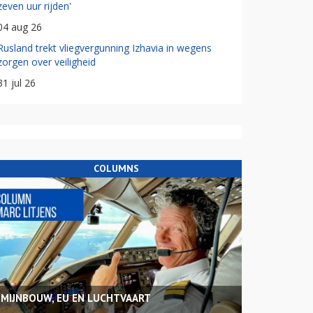
zeven uur rijden'
04 aug 26
Rusland trekt vliegvergunning Izhavia in wegens
zorgen over veiligheid
31 jul 26
COLUMNS
MIJNBOUW, EU EN LUCHTVAART