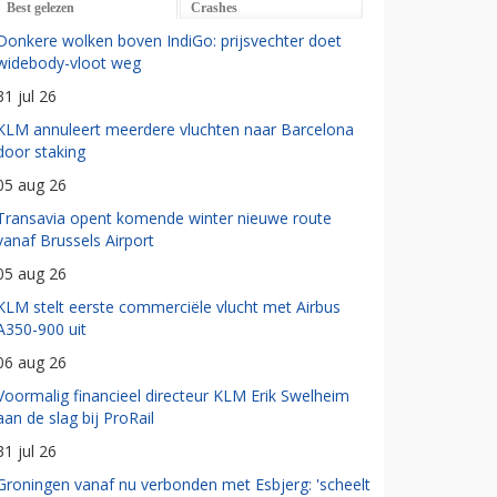
Best gelezen
Crashes
Donkere wolken boven IndiGo: prijsvechter doet
widebody-vloot weg
31 jul 26
KLM annuleert meerdere vluchten naar Barcelona
door staking
05 aug 26
Transavia opent komende winter nieuwe route
vanaf Brussels Airport
05 aug 26
KLM stelt eerste commerciële vlucht met Airbus
A350-900 uit
06 aug 26
Voormalig financieel directeur KLM Erik Swelheim
aan de slag bij ProRail
31 jul 26
Groningen vanaf nu verbonden met Esbjerg: 'scheelt