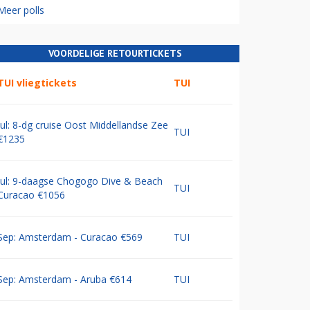
Meer polls
VOORDELIGE RETOURTICKETS
TUI vliegtickets
TUI
Jul: 8-dg cruise Oost Middellandse Zee
TUI
€1235
Jul: 9-daagse Chogogo Dive & Beach
TUI
Curacao €1056
Sep: Amsterdam - Curacao €569
TUI
Sep: Amsterdam - Aruba €614
TUI