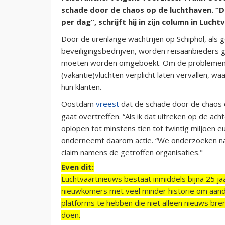
schade door de chaos op de luchthaven. “Di
per dag”, schrijft hij in zijn column in Luc
Door de urenlange wachtrijen op Schiphol, als 
beveiligingsbedrijven, worden reisaanbieders 
moeten worden omgeboekt. Om de problemen aa
(vakantie)vluchten verplicht laten vervallen, 
hun klanten.
Oostdam
vreest
dat de schade door de chaos op
gaat overtreffen. “Als ik dat uitreken op de ac
oplopen tot minstens tien tot twintig miljoen 
onderneemt daarom actie. “We onderzoeken nad
claim namens de getroffen organisaties."
Even dit:
Luchtvaartnieuws bestaat inmiddels bijna 25 jaa
nieuwkomers met veel minder historie om aand
platforms te hebben die niet alleen nieuws bre
doen.