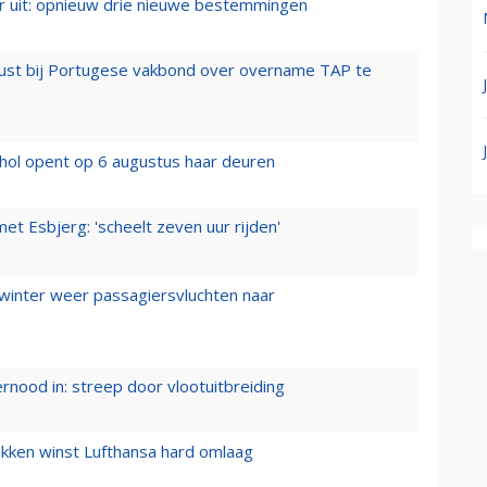
er uit: opnieuw drie nieuwe bestemmingen
rust bij Portugese vakbond over overname TAP te
hol opent op 6 augustus haar deuren
t Esbjerg: 'scheelt zeven uur rijden'
 winter weer passagiersvluchten naar
ernood in: streep door vlootuitbreiding
ukken winst Lufthansa hard omlaag