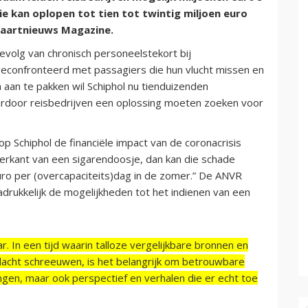
e kan oplopen tot tien tot twintig miljoen euro
htvaartnieuws Magazine.
gevolg van chronisch personeelstekort bij
geconfronteerd met passagiers die hun vlucht missen en
n te pakken wil Schiphol nu tienduizenden
waardoor reisbedrijven een oplossing moeten zoeken voor
 Schiphol de financiële impact van de coronacrisis
hterkant van een sigarendoosje, dan kan die schade
euro per (overcapaciteits)dag in de zomer.” De ANVR
rukkelijk de mogelijkheden tot het indienen van een
r. In een tijd waarin talloze vergelijkbare bronnen en
acht schreeuwen, is het belangrijk om betrouwbare
ngen, maar ook perspectief en verhalen die er echt toe