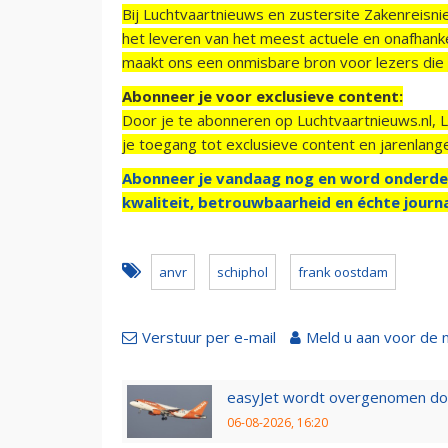
Bij Luchtvaartnieuws en zustersite Zakenreisn
het leveren van het meest actuele en onafhankel
maakt ons een onmisbare bron voor lezers die g
Abonneer je voor exclusieve content:
Door je te abonneren op Luchtvaartnieuws.nl, 
je toegang tot exclusieve content en jarenlang
Abonneer je vandaag nog en word onderde
kwaliteit, betrouwbaarheid en échte journa
anvr
schiphol
frank oostdam
Verstuur per e-mail
Meld u aan voor de 
easyJet wordt overgenomen door
06-08-2026, 16:20