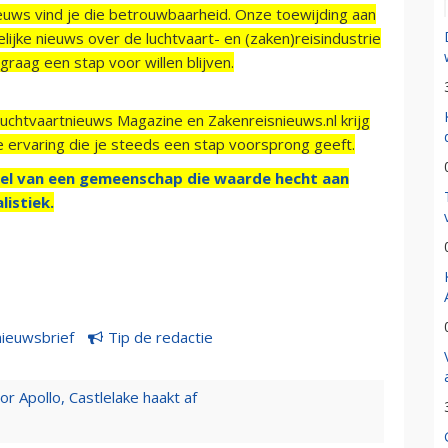
ieuws vind je die betrouwbaarheid. Onze toewijding aan
ijke nieuws over de luchtvaart- en (zaken)reisindustrie
raag een stap voor willen blijven.
Luchtvaartnieuws Magazine en Zakenreisnieuws.nl krijg
e ervaring die je steeds een stap voorsprong geeft.
el van een gemeenschap die waarde hecht aan
listiek.
nieuwsbrief
Tip de redactie
 Apollo, Castlelake haakt af