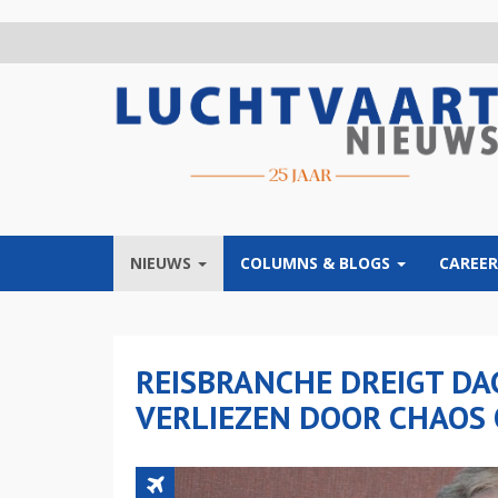
Overslaan
en
naar
de
inhoud
gaan
NIEUWS
COLUMNS & BLOGS
CAREER
REISBRANCHE DREIGT DA
VERLIEZEN DOOR CHAOS 