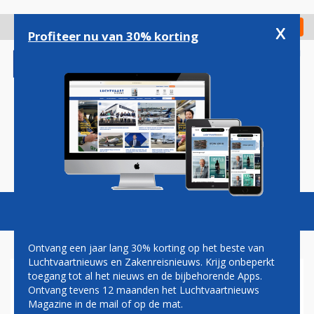
Overslaan
en
x
Digitaal Magazine
Registreer
Check in
naar
Profiteer nu van 30% korting
de
inhoud
gaan
Magazine
Podcasts
Vacatures
Toggl
naviga
Ontvang een jaar lang 30% korting op het beste van
Luchtvaartnieuws en Zakenreisnieuws. Krijg onbeperkt
toegang tot al het nieuws en de bijbehorende Apps.
RYANAIR NEEMT
Ontvang tevens 12 maanden het Luchtvaartnieuws
AANZIENLIJK BELANG IN
Magazine in de mail of op de mat.