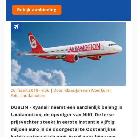
LAUDAMOTION
Bekijk aanbieding
20 maart 2018 - 9:56 | Door:
Klaas-Jan van Woerkom
|
Foto: Laudamotion
DUBLIN - Ryanair neemt een aanzienlijk belang in
Laudamotion, de opvolger van NIKI. De Ierse
prijsvechter steekt in eerste instantie vijftig
miljoen euro in de doorgestarte Oostenrijkse
luchtvaartmaatschappij, in ruil voor bijna een