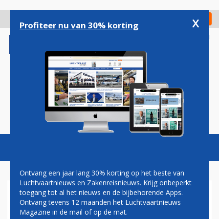
Overslaan
en
x
Digitaal Magazine
Registreer
Check in
naar
Profiteer nu van 30% korting
de
inhoud
gaan
Magazine
Podcasts
Vacatures
Toggl
naviga
Ontvang een jaar lang 30% korting op het beste van
Luchtvaartnieuws en Zakenreisnieuws. Krijg onbeperkt
toegang tot al het nieuws en de bijbehorende Apps.
STAATSSECRETARIS DIJKSMA
Ontvang tevens 12 maanden het Luchtvaartnieuws
STAAT TWEEDE A380
Magazine in de mail of op de mat.