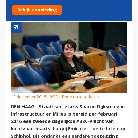
EMIRATES TOE OP SCHIPHOL
Bekijk aanbieding
19 december 2015 - 9:22 | Door:
onze redactie
DEN HAAG - Staatssecretaris Sharon Dijksma van
Infrastructuur en Milieu is bereid per februari
2016 een tweede dagelijkse A380-vlucht van
luchtvaartmaatschappij Emirates toe te laten op
Schiphol. Dit ondanks een eerdere toezegging