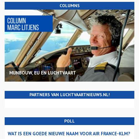
COLUMNS
MIJNBOUW, EU EN LUCHTVAART
PARTNERS VAN LUCHTVAARTNIEUWS.NL!
POLL
WAT IS EEN GOEDE NIEUWE NAAM VOOR AIR FRANCE-KLM?