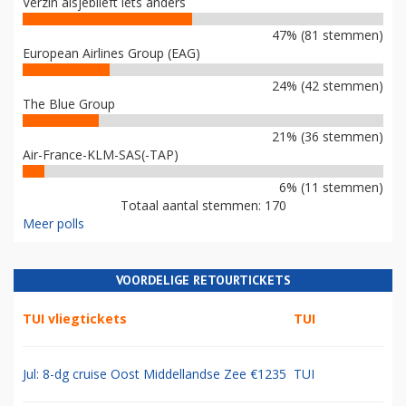
Verzin alsjeblieft iets anders
47% (81 stemmen)
European Airlines Group (EAG)
24% (42 stemmen)
The Blue Group
21% (36 stemmen)
Air-France-KLM-SAS(-TAP)
6% (11 stemmen)
Totaal aantal stemmen: 170
Meer polls
VOORDELIGE RETOURTICKETS
TUI vliegtickets
TUI
Jul: 8-dg cruise Oost Middellandse Zee €1235
TUI