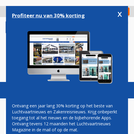
Overslaan
en
x
Digitaal Magazine
Registreer
Check in
naar
Profiteer nu van 30% korting
de
inhoud
gaan
Magazine
Podcasts
Vacatures
Toggl
naviga
Ontvang een jaar lang 30% korting op het beste van
Luchtvaartnieuws en Zakenreisnieuws. Krijg onbeperkt
toegang tot al het nieuws en de bijbehorende Apps.
STABIELE OMZET VOORZIEN
Ontvang tevens 12 maanden het Luchtvaartnieuws
BIJ AIR FRANCE-KLM
Magazine in de mail of op de mat.