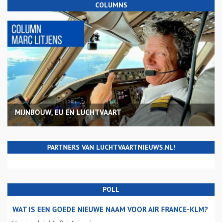
COLUMNS
MIJNBOUW, EU EN LUCHTVAART
PARTNERS VAN LUCHTVAARTNIEUWS.NL!
POLL
WAT IS EEN GOEDE NIEUWE NAAM VOOR AIR FRANCE-KLM?