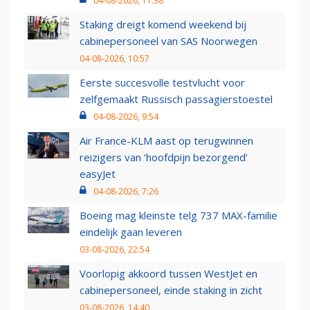
04-08-2026, 11:38
Staking dreigt komend weekend bij
cabinepersoneel van SAS Noorwegen
04-08-2026, 10:57
Eerste succesvolle testvlucht voor
zelfgemaakt Russisch passagierstoestel
04-08-2026, 9:54
Air France-KLM aast op terugwinnen
reizigers van ‘hoofdpijn bezorgend’
easyJet
04-08-2026, 7:26
Boeing mag kleinste telg 737 MAX-familie
eindelijk gaan leveren
03-08-2026, 22:54
Voorlopig akkoord tussen WestJet en
cabinepersoneel, einde staking in zicht
03-08-2026, 14:40