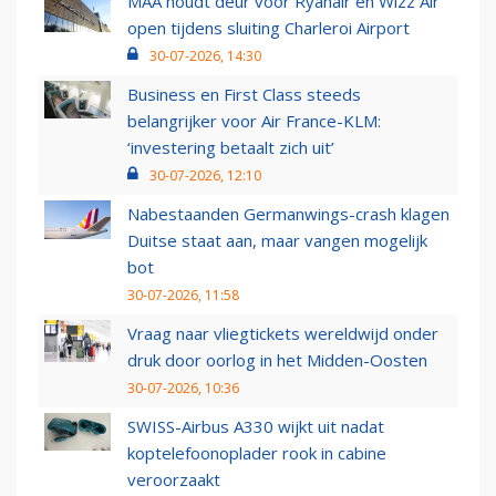
MAA houdt deur voor Ryanair en Wizz Air
open tijdens sluiting Charleroi Airport
30-07-2026, 14:30
Business en First Class steeds
belangrijker voor Air France-KLM:
‘investering betaalt zich uit’
30-07-2026, 12:10
Nabestaanden Germanwings-crash klagen
Duitse staat aan, maar vangen mogelijk
bot
30-07-2026, 11:58
Vraag naar vliegtickets wereldwijd onder
druk door oorlog in het Midden-Oosten
30-07-2026, 10:36
SWISS-Airbus A330 wijkt uit nadat
koptelefoonoplader rook in cabine
veroorzaakt