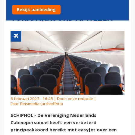
EASYJET NADAT LEDEN
Bekijk aanbieding
VORIG AKKOORD AFWEZEN
6 februari 2023 - 16:45 | Door:
onze redactie
|
Foto: Reismedia (archieffoto)
SCHIPHOL - De Vereniging Nederlands
Cabinepersoneel heeft een verbeterd
principeakkoord bereikt met easyJet over een