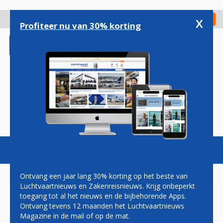
Overslaan
en
x
Digitaal Magazine
Registreer
Check in
naar
Profiteer nu van 30% korting
de
inhoud
gaan
Magazine
Podcasts
Vacatures
Toggl
naviga
Ontvang een jaar lang 30% korting op het beste van
Luchtvaartnieuws en Zakenreisnieuws. Krijg onbeperkt
toegang tot al het nieuws en de bijbehorende Apps.
VNC BEREIKT NIEUW
Ontvang tevens 12 maanden het Luchtvaartnieuws
PRINCIPEAKKOORD MET
Magazine in de mail of op de mat.