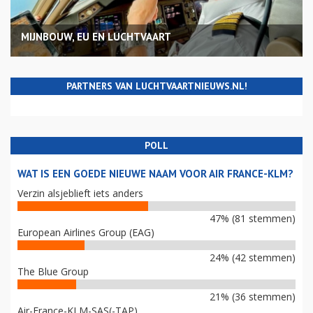
MIJNBOUW, EU EN LUCHTVAART
PARTNERS VAN LUCHTVAARTNIEUWS.NL!
POLL
WAT IS EEN GOEDE NIEUWE NAAM VOOR AIR FRANCE-KLM?
Verzin alsjeblieft iets anders
47% (81 stemmen)
European Airlines Group (EAG)
24% (42 stemmen)
The Blue Group
21% (36 stemmen)
Air-France-KLM-SAS(-TAP)