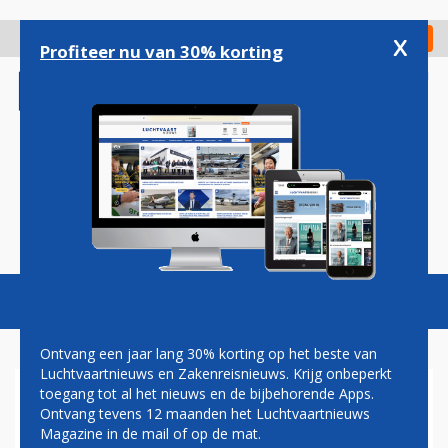
Overslaan
en
x
Digitaal Magazine
Registreer
Check in
naar
Profiteer nu van 30% korting
de
inhoud
gaan
Magazine
Podcasts
Vacatures
Toggl
naviga
Ontvang een jaar lang 30% korting op het beste van
Luchtvaartnieuws en Zakenreisnieuws. Krijg onbeperkt
toegang tot al het nieuws en de bijbehorende Apps.
NS BESLUIT LATER DIT JAAR
Ontvang tevens 12 maanden het Luchtvaartnieuws
OF IC DIRECT-TOESLAG
Magazine in de mail of op de mat.