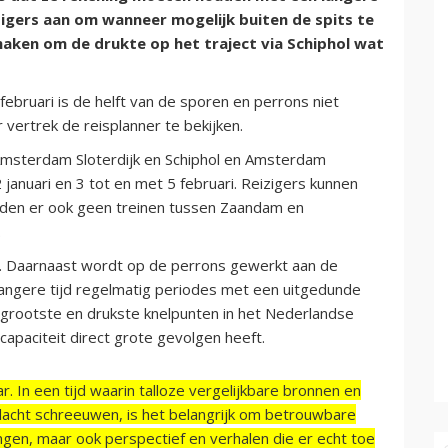
izigers aan om wanneer mogelijk buiten de spits te
maken om de drukte op het traject via Schiphol wat
ebruari is de helft van de sporen en perrons niet
 vertrek de reisplanner te bekijken.
 Amsterdam Sloterdijk en Schiphol en Amsterdam
januari en 3 tot en met 5 februari. Reizigers kunnen
jden er ook geen treinen tussen Zaandam en
.
el. Daarnaast wordt op de perrons gewerkt aan de
 langere tijd regelmatig periodes met een uitgedunde
e grootste en drukste knelpunten in het Nederlandse
paciteit direct grote gevolgen heeft.
r. In een tijd waarin talloze vergelijkbare bronnen en
acht schreeuwen, is het belangrijk om betrouwbare
ngen, maar ook perspectief en verhalen die er echt toe