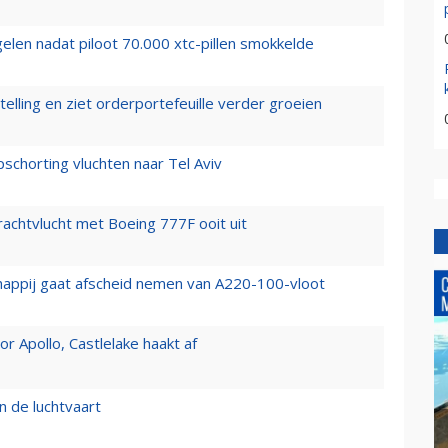
elen nadat piloot 70.000 xtc-pillen smokkelde
elling en ziet orderportefeuille verder groeien
chorting vluchten naar Tel Aviv
vrachtvlucht met Boeing 777F ooit uit
happij gaat afscheid nemen van A220-100-vloot
 Apollo, Castlelake haakt af
n de luchtvaart