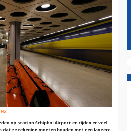
: NS
en op station Schiphol Airport en rijden er veel
rs dat ze rekening moeten houden met een langere