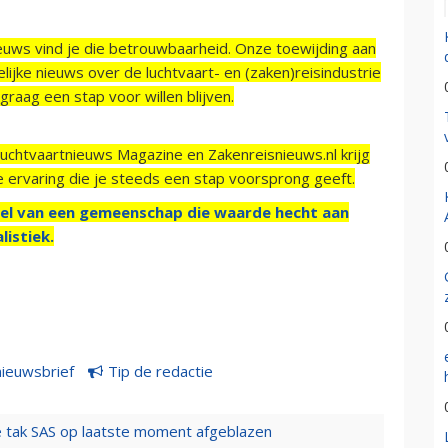
ieuws vind je die betrouwbaarheid. Onze toewijding aan
ijke nieuws over de luchtvaart- en (zaken)reisindustrie
raag een stap voor willen blijven.
Luchtvaartnieuws Magazine en Zakenreisnieuws.nl krijg
e ervaring die je steeds een stap voorsprong geeft.
el van een gemeenschap die waarde hecht aan
listiek.
nieuwsbrief
Tip de redactie
 tak SAS op laatste moment afgeblazen