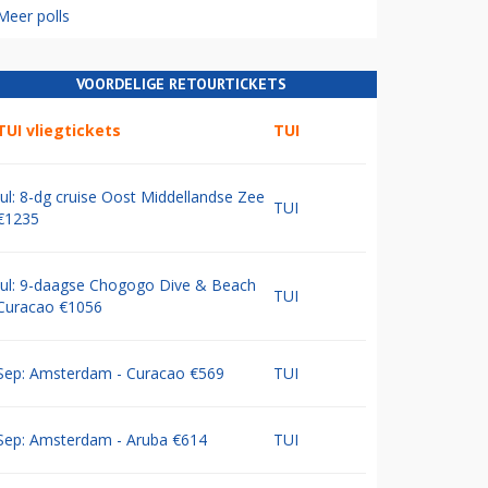
Meer polls
VOORDELIGE RETOURTICKETS
TUI vliegtickets
TUI
Jul: 8-dg cruise Oost Middellandse Zee
TUI
€1235
Jul: 9-daagse Chogogo Dive & Beach
TUI
Curacao €1056
Sep: Amsterdam - Curacao €569
TUI
Sep: Amsterdam - Aruba €614
TUI