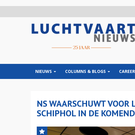
Overslaan
en
naar
de
inhoud
gaan
NIEUWS
COLUMNS & BLOGS
CAREER
NS WAARSCHUWT VOOR L
SCHIPHOL IN DE KOMEN