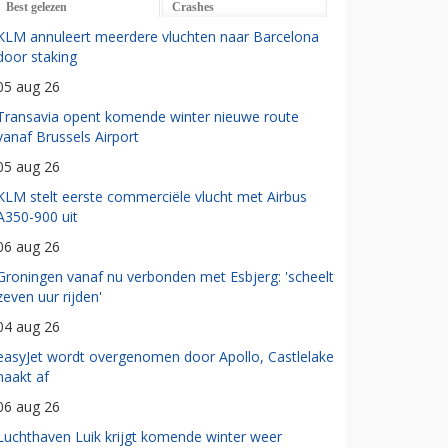
Best gelezen
Crashes
KLM annuleert meerdere vluchten naar Barcelona
door staking
05 aug 26
Transavia opent komende winter nieuwe route
vanaf Brussels Airport
05 aug 26
KLM stelt eerste commerciële vlucht met Airbus
A350-900 uit
06 aug 26
Groningen vanaf nu verbonden met Esbjerg: 'scheelt
zeven uur rijden'
04 aug 26
easyJet wordt overgenomen door Apollo, Castlelake
haakt af
06 aug 26
Luchthaven Luik krijgt komende winter weer