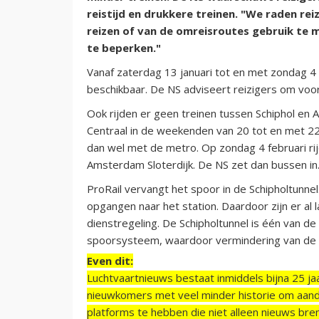
reistijd en drukkere treinen. "We raden re
reizen of van de omreisroutes gebruik te 
te beperken."
Vanaf zaterdag 13 januari tot en met zondag 4 f
beschikbaar. De NS adviseert reizigers om voor
Ook rijden er geen treinen tussen Schiphol en
Centraal in de weekenden van 20 tot en met 22 
dan wel met de metro. Op zondag 4 februari ri
Amsterdam Sloterdijk. De NS zet dan bussen in
ProRail vervangt het spoor in de Schipholtunn
opgangen naar het station. Daardoor zijn er al
dienstregeling. De Schipholtunnel is één van d
spoorsysteem, waardoor vermindering van de ca
Even dit:
Luchtvaartnieuws bestaat inmiddels bijna 25 jaa
nieuwkomers met veel minder historie om aand
platforms te hebben die niet alleen nieuws bre