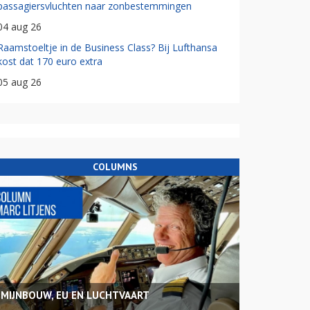
passagiersvluchten naar zonbestemmingen
04 aug 26
Raamstoeltje in de Business Class? Bij Lufthansa
kost dat 170 euro extra
05 aug 26
COLUMNS
MIJNBOUW, EU EN LUCHTVAART