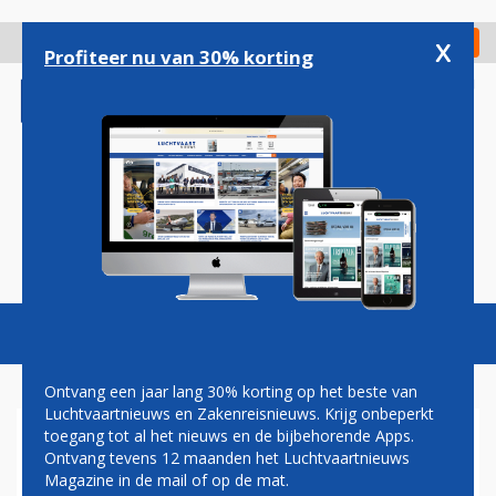
Overslaan
en
x
Digitaal Magazine
Registreer
Check in
naar
Profiteer nu van 30% korting
de
inhoud
gaan
Magazine
Podcasts
Vacatures
Toggl
naviga
Ontvang een jaar lang 30% korting op het beste van
Luchtvaartnieuws en Zakenreisnieuws. Krijg onbeperkt
toegang tot al het nieuws en de bijbehorende Apps.
BALIEMEDEWERKERS
Ontvang tevens 12 maanden het Luchtvaartnieuws
SWISSPORT LEGGEN WERK
Magazine in de mail of op de mat.