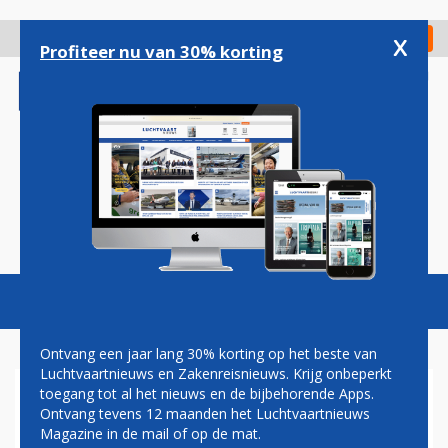
Overslaan
en
x
Digitaal Magazine
Registreer
Check in
naar
Profiteer nu van 30% korting
de
inhoud
gaan
Magazine
Podcasts
Vacatures
Toggl
naviga
Ontvang een jaar lang 30% korting op het beste van
Luchtvaartnieuws en Zakenreisnieuws. Krijg onbeperkt
toegang tot al het nieuws en de bijbehorende Apps.
BESLISSEND JAAR VOOR
Ontvang tevens 12 maanden het Luchtvaartnieuws
LELYSTAD AIRPORT:
Magazine in de mail of op de mat.