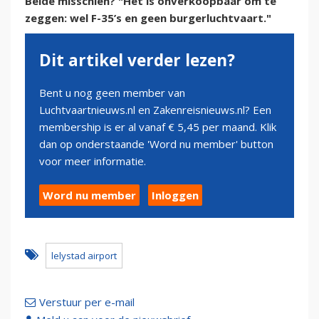
Beide misschien? "Het is onverkoopbaar om te
zeggen: wel F-35’s en geen burgerluchtvaart."
Dit artikel verder lezen?
Bent u nog geen member van
Luchtvaartnieuws.nl en Zakenreisnieuws.nl? Een
membership is er al vanaf € 5,45 per maand. Klik
dan op onderstaande 'Word nu member' button
voor meer informatie.
Word nu member
Inloggen
lelystad airport
Verstuur per e-mail