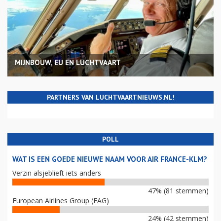
MIJNBOUW, EU EN LUCHTVAART
PARTNERS VAN LUCHTVAARTNIEUWS.NL!
POLL
WAT IS EEN GOEDE NIEUWE NAAM VOOR AIR FRANCE-KLM?
Verzin alsjeblieft iets anders
47% (81 stemmen)
European Airlines Group (EAG)
24% (42 stemmen)