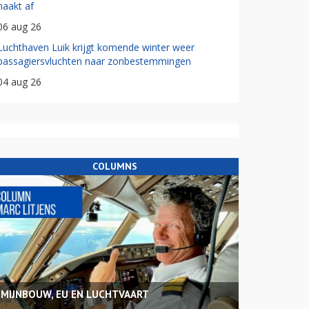
haakt af
06 aug 26
Luchthaven Luik krijgt komende winter weer
passagiersvluchten naar zonbestemmingen
04 aug 26
COLUMNS
MIJNBOUW, EU EN LUCHTVAART