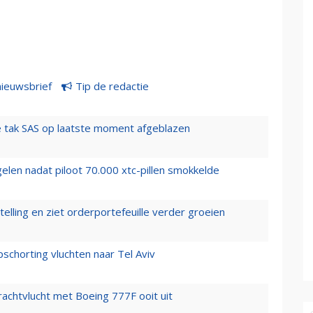
nieuwsbrief
Tip de redactie
 tak SAS op laatste moment afgeblazen
elen nadat piloot 70.000 xtc-pillen smokkelde
elling en ziet orderportefeuille verder groeien
chorting vluchten naar Tel Aviv
vrachtvlucht met Boeing 777F ooit uit