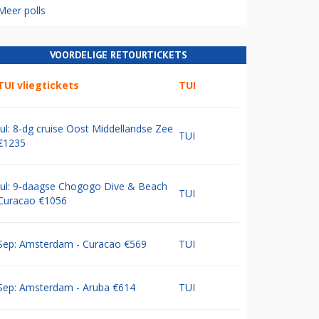
Meer polls
VOORDELIGE RETOURTICKETS
TUI vliegtickets
TUI
Jul: 8-dg cruise Oost Middellandse Zee
TUI
€1235
Jul: 9-daagse Chogogo Dive & Beach
TUI
Curacao €1056
Sep: Amsterdam - Curacao €569
TUI
Sep: Amsterdam - Aruba €614
TUI