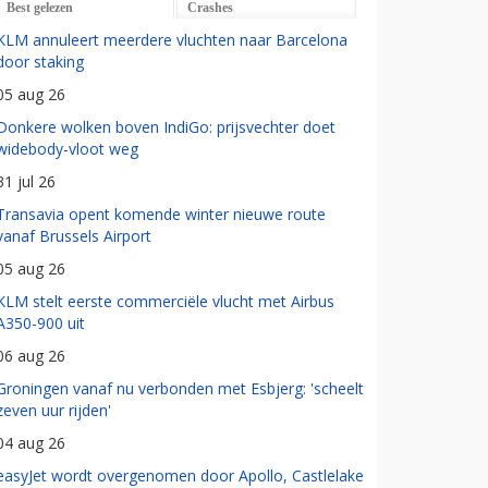
Best gelezen
Crashes
KLM annuleert meerdere vluchten naar Barcelona
door staking
05 aug 26
Donkere wolken boven IndiGo: prijsvechter doet
widebody-vloot weg
31 jul 26
Transavia opent komende winter nieuwe route
vanaf Brussels Airport
05 aug 26
KLM stelt eerste commerciële vlucht met Airbus
A350-900 uit
06 aug 26
Groningen vanaf nu verbonden met Esbjerg: 'scheelt
zeven uur rijden'
04 aug 26
easyJet wordt overgenomen door Apollo, Castlelake