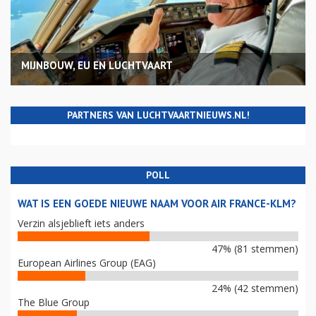
MIJNBOUW, EU EN LUCHTVAART
PARTNERS VAN LUCHTVAARTNIEUWS.NL!
POLL
WAT IS EEN GOEDE NIEUWE NAAM VOOR AIR FRANCE-KLM?
Verzin alsjeblieft iets anders
47% (81 stemmen)
European Airlines Group (EAG)
24% (42 stemmen)
The Blue Group