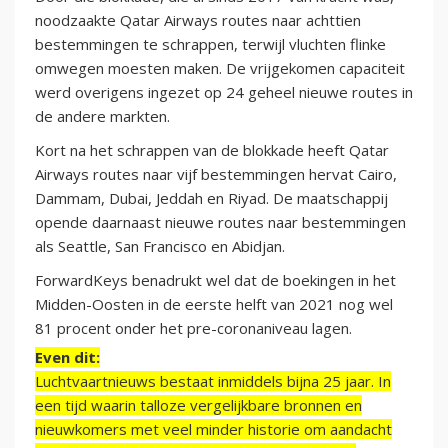
noodzaakte Qatar Airways routes naar achttien
bestemmingen te schrappen, terwijl vluchten flinke
omwegen moesten maken. De vrijgekomen capaciteit
werd overigens ingezet op 24 geheel nieuwe routes in
de andere markten.
Kort na het schrappen van de blokkade heeft Qatar
Airways routes naar vijf bestemmingen hervat Cairo,
Dammam, Dubai, Jeddah en Riyad. De maatschappij
opende daarnaast nieuwe routes naar bestemmingen
als Seattle, San Francisco en Abidjan.
ForwardKeys benadrukt wel dat de boekingen in het
Midden-Oosten in de eerste helft van 2021 nog wel
81 procent onder het pre-coronaniveau lagen.
Even dit:
Luchtvaartnieuws bestaat inmiddels bijna 25 jaar. In
een tijd waarin talloze vergelijkbare bronnen en
nieuwkomers met veel minder historie om aandacht