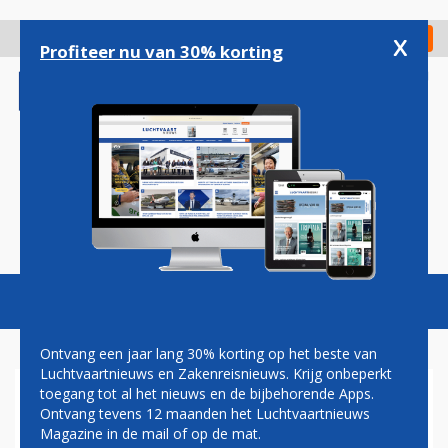
Overslaan
en
x
Digitaal Magazine
Registreer
Check in
naar
Profiteer nu van 30% korting
de
inhoud
gaan
Magazine
Podcasts
Vacatures
Toggl
naviga
Ontvang een jaar lang 30% korting op het beste van
Luchtvaartnieuws en Zakenreisnieuws. Krijg onbeperkt
toegang tot al het nieuws en de bijbehorende Apps.
DOHA INTERNATIONAL
Ontvang tevens 12 maanden het Luchtvaartnieuws
AIRPORT DRUKSTE
Magazine in de mail of op de mat.