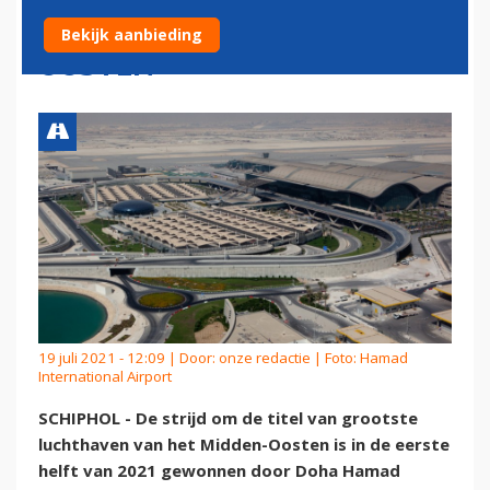
LUCHTHAVEN MIDDEN-
Bekijk aanbieding
OOSTEN
19 juli 2021 - 12:09 | Door:
onze redactie
| Foto: Hamad
International Airport
SCHIPHOL - De strijd om de titel van grootste
luchthaven van het Midden-Oosten is in de eerste
helft van 2021 gewonnen door Doha Hamad