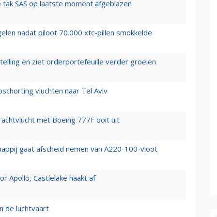
 tak SAS op laatste moment afgeblazen
elen nadat piloot 70.000 xtc-pillen smokkelde
elling en ziet orderportefeuille verder groeien
chorting vluchten naar Tel Aviv
vrachtvlucht met Boeing 777F ooit uit
happij gaat afscheid nemen van A220-100-vloot
 Apollo, Castlelake haakt af
n de luchtvaart