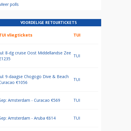
Meer polls
VOORDELIGE RETOURTICKETS
TUI vliegtickets
TUI
Jul: 8-dg cruise Oost Middellandse Zee
TUI
€1235
Jul: 9-daagse Chogogo Dive & Beach
TUI
Curacao €1056
Sep: Amsterdam - Curacao €569
TUI
Sep: Amsterdam - Aruba €614
TUI