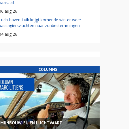
haakt af
06 aug 26
Luchthaven Luik krijgt komende winter weer
passagiersvluchten naar zonbestemmingen
04 aug 26
COLUMNS
MIJNBOUW, EU EN LUCHTVAART