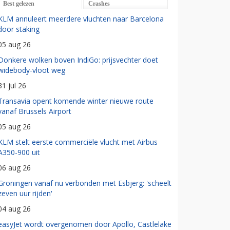
Best gelezen
Crashes
KLM annuleert meerdere vluchten naar Barcelona
door staking
05 aug 26
Donkere wolken boven IndiGo: prijsvechter doet
widebody-vloot weg
31 jul 26
Transavia opent komende winter nieuwe route
vanaf Brussels Airport
05 aug 26
KLM stelt eerste commerciële vlucht met Airbus
A350-900 uit
06 aug 26
Groningen vanaf nu verbonden met Esbjerg: 'scheelt
zeven uur rijden'
04 aug 26
easyJet wordt overgenomen door Apollo, Castlelake