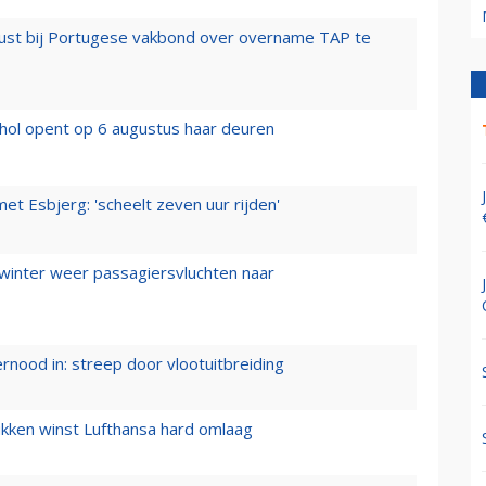
rust bij Portugese vakbond over overname TAP te
hol opent op 6 augustus haar deuren
t Esbjerg: 'scheelt zeven uur rijden'
 winter weer passagiersvluchten naar
ernood in: streep door vlootuitbreiding
ukken winst Lufthansa hard omlaag