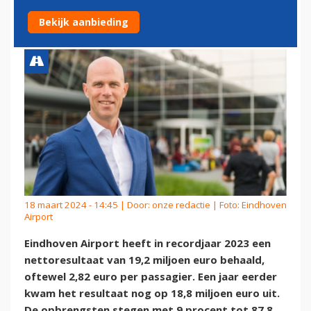
MILJOEN EURO OVER
Bekijk aanbieding
18 maart 2024 - 14:45 | Door:
onze redactie
| Foto: Eindhoven
Airport
Eindhoven Airport heeft in recordjaar 2023 een
nettoresultaat van 19,2 miljoen euro behaald,
oftewel 2,82 euro per passagier. Een jaar eerder
kwam het resultaat nog op 18,8 miljoen euro uit.
De opbrengsten stegen met 9 procent tot 87,8