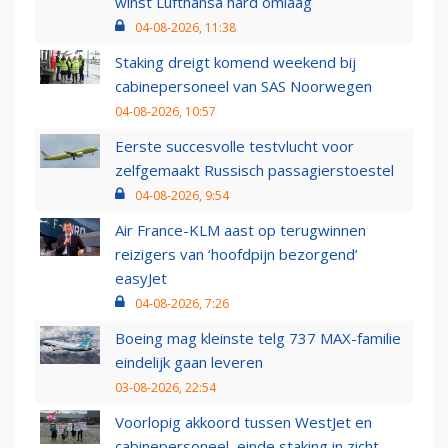
winst Lufthansa hard omlaag
04-08-2026, 11:38
Staking dreigt komend weekend bij
cabinepersoneel van SAS Noorwegen
04-08-2026, 10:57
Eerste succesvolle testvlucht voor
zelfgemaakt Russisch passagierstoestel
04-08-2026, 9:54
Air France-KLM aast op terugwinnen
reizigers van ‘hoofdpijn bezorgend’
easyJet
04-08-2026, 7:26
Boeing mag kleinste telg 737 MAX-familie
eindelijk gaan leveren
03-08-2026, 22:54
Voorlopig akkoord tussen WestJet en
cabinepersoneel, einde staking in zicht