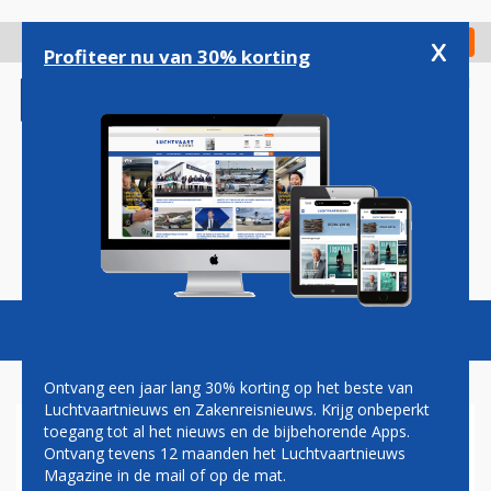
Overslaan
en
x
Digitaal Magazine
Registreer
Check in
naar
Profiteer nu van 30% korting
de
inhoud
gaan
Magazine
Podcasts
Vacatures
Toggl
naviga
Ontvang een jaar lang 30% korting op het beste van
Luchtvaartnieuws en Zakenreisnieuws. Krijg onbeperkt
toegang tot al het nieuws en de bijbehorende Apps.
EINDHOVEN AIRPORT HIELD
Ontvang tevens 12 maanden het Luchtvaartnieuws
IN RECORDJAAR RUIM 19
Magazine in de mail of op de mat.