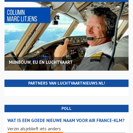
MIJNBOUW, EU EN LUCHTVAART
PARTNERS VAN LUCHTVAARTNIEUWS.NL!
POLL
WAT IS EEN GOEDE NIEUWE NAAM VOOR AIR FRANCE-KLM?
Verzin alsjeblieft iets anders