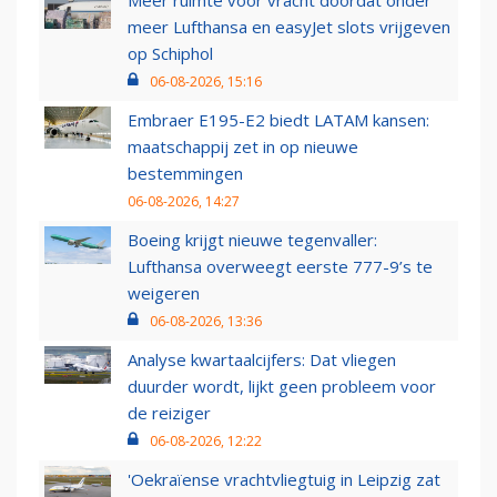
Meer ruimte voor vracht doordat onder
meer Lufthansa en easyJet slots vrijgeven
op Schiphol
06-08-2026, 15:16
Embraer E195-E2 biedt LATAM kansen:
maatschappij zet in op nieuwe
bestemmingen
06-08-2026, 14:27
Boeing krijgt nieuwe tegenvaller:
Lufthansa overweegt eerste 777-9’s te
weigeren
06-08-2026, 13:36
Analyse kwartaalcijfers: Dat vliegen
duurder wordt, lijkt geen probleem voor
de reiziger
06-08-2026, 12:22
'Oekraïense vrachtvliegtuig in Leipzig zat