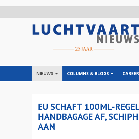
Overslaan
en
naar
de
inhoud
gaan
NIEUWS
COLUMNS & BLOGS
CAREER
EU SCHAFT 100ML-REGEL
HANDBAGAGE AF, SCHIPH
AAN