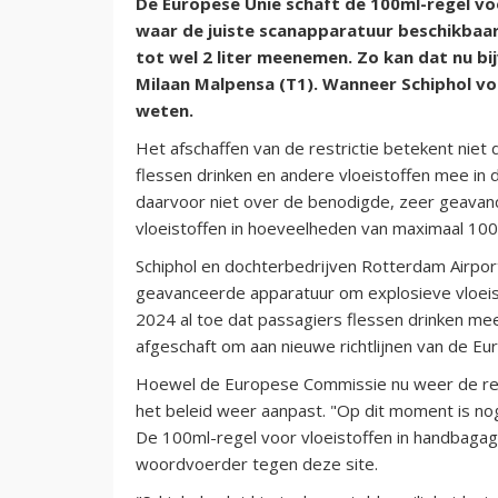
De Europese Unie schaft de 100ml-regel vo
waar de juiste scanapparatuur beschikbaar 
tot wel 2 liter meenemen. Zo kan dat nu bi
Milaan Malpensa (T1). Wanneer Schiphol vo
weten.
Het afschaffen van de restrictie betekent niet
flessen drinken en andere vloeistoffen mee i
daarvoor niet over de benodigde, zeer geavanc
vloeistoffen in hoeveelheden van maximaal 
Schiphol en dochterbedrijven Rotterdam Airpor
geavanceerde apparatuur om explosieve vloeis
2024 al toe dat passagiers flessen drinken m
afgeschaft om aan nieuwe richtlijnen van de E
Hoewel de Europese Commissie nu weer de rege
het beleid weer aanpast. "Op dit moment is nog
De 100ml-regel voor vloeistoffen in handbagage
woordvoerder tegen deze site.