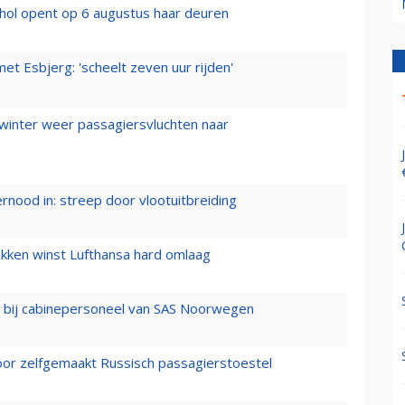
hol opent op 6 augustus haar deuren
t Esbjerg: 'scheelt zeven uur rijden'
 winter weer passagiersvluchten naar
ernood in: streep door vlootuitbreiding
ukken winst Lufthansa hard omlaag
 bij cabinepersoneel van SAS Noorwegen
voor zelfgemaakt Russisch passagierstoestel