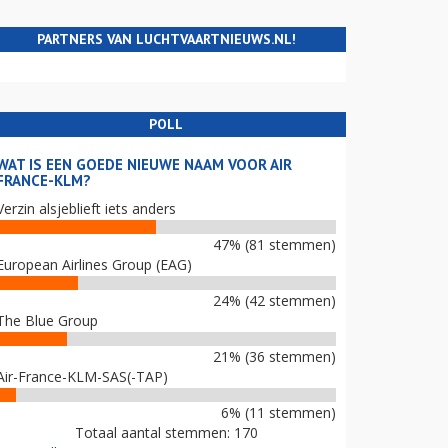
PARTNERS VAN LUCHTVAARTNIEUWS.NL!
POLL
WAT IS EEN GOEDE NIEUWE NAAM VOOR AIR
FRANCE-KLM?
Verzin alsjeblieft iets anders
47% (81 stemmen)
European Airlines Group (EAG)
24% (42 stemmen)
The Blue Group
21% (36 stemmen)
Air-France-KLM-SAS(-TAP)
6% (11 stemmen)
Totaal aantal stemmen: 170