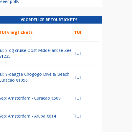
Meer polls
VOORDELIGE RETOURTICKETS
TUI vliegtickets
TUI
Jul: 8-dg cruise Oost Middellandse Zee
TUI
€1235
Jul: 9-daagse Chogogo Dive & Beach
TUI
Curacao €1056
Sep: Amsterdam - Curacao €569
TUI
Sep: Amsterdam - Aruba €614
TUI