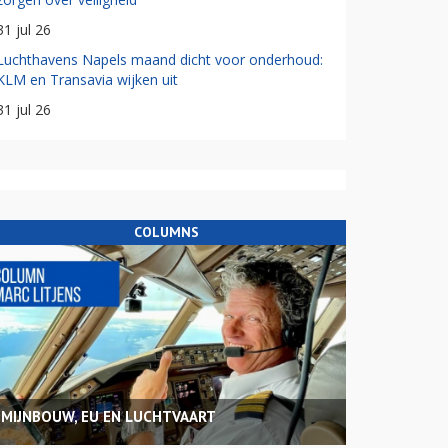
31 jul 26
Luchthavens Napels maand dicht voor onderhoud:
KLM en Transavia wijken uit
31 jul 26
COLUMNS
MIJNBOUW, EU EN LUCHTVAART