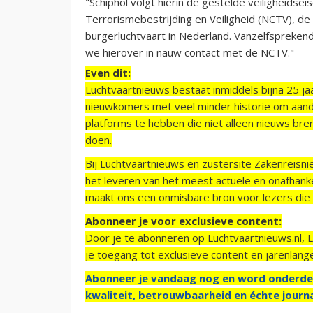
"Schiphol volgt hierin de gestelde veiligheidsei
Terrorismebestrijding en Veiligheid (NCTV), de
burgerluchtvaart in Nederland. Vanzelfspreken
we hierover in nauw contact met de NCTV."
Even dit:
Luchtvaartnieuws bestaat inmiddels bijna 25 jaa
nieuwkomers met veel minder historie om aand
platforms te hebben die niet alleen nieuws bre
doen.
Bij Luchtvaartnieuws en zustersite Zakenreisn
het leveren van het meest actuele en onafhankel
maakt ons een onmisbare bron voor lezers die g
Abonneer je voor exclusieve content:
Door je te abonneren op Luchtvaartnieuws.nl, 
je toegang tot exclusieve content en jarenlang
Abonneer je vandaag nog en word onderde
kwaliteit, betrouwbaarheid en échte journa