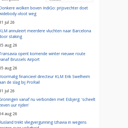
Donkere wolken boven IndiGo: prijsvechter doet
widebody-vloot weg
31 jul 26
KLM annuleert meerdere vluchten naar Barcelona
door staking
05 aug 26
Transavia opent komende winter nieuwe route
vanaf Brussels Airport
05 aug 26
Voormalig financieel directeur KLM Erik Swelheim
aan de slag bij ProRail
31 jul 26
Groningen vanaf nu verbonden met Esbjerg: 'scheelt
zeven uur rijden'
04 aug 26
Rusland trekt vliegvergunning Izhavia in wegens
zorgen over veiligheid