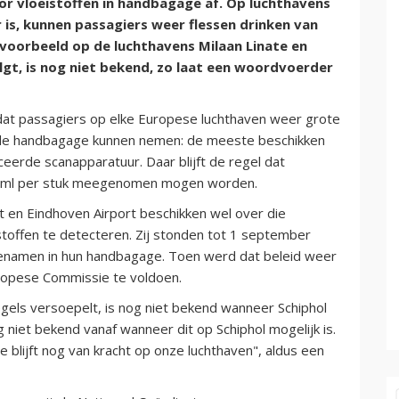
or vloeistoffen in handbagage af. Op luchthavens
is, kunnen passagiers weer flessen drinken van
jvoorbeeld op de luchthavens Milaan Linate en
lgt, is nog niet bekend, zo laat een woordvoerder
 dat passagiers op elke Europese luchthaven weer grote
n de handbagage kunnen nemen: de meeste beschikken
eerde scanapparatuur. Daar blijft de regel dat
100ml per stuk meegenomen mogen worden.
t en Eindhoven Airport beschikken wel over die
toffen te detecteren. Zij stonden tot 1 september
eenamen in hun handbagage. Toen werd dat beleid weer
uropese Commissie te voldoen.
ls versoepelt, is nog niet bekend wanneer Schiphol
 niet bekend vanaf wanneer dit op Schiphol mogelijk is.
 blijft nog van kracht op onze luchthaven", aldus een