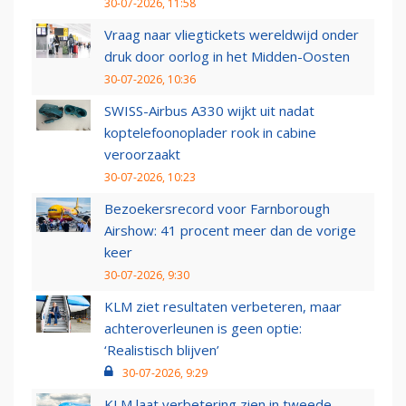
30-07-2026, 11:58
Vraag naar vliegtickets wereldwijd onder
druk door oorlog in het Midden-Oosten
30-07-2026, 10:36
SWISS-Airbus A330 wijkt uit nadat
koptelefoonoplader rook in cabine
veroorzaakt
30-07-2026, 10:23
Bezoekersrecord voor Farnborough
Airshow: 41 procent meer dan de vorige
keer
30-07-2026, 9:30
KLM ziet resultaten verbeteren, maar
achteroverleunen is geen optie:
‘Realistisch blijven’
30-07-2026, 9:29
KLM laat verbetering zien in tweede