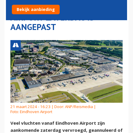
VLIEGSCHEMA EINDHOVEN
Bekijk aanbieding
AIRPORT ZATERDAG IS
AANGEPAST
21 maart 2024 - 16:23 | Door:
ANP/Reismedia
|
Foto: Eindhoven Airport
Veel vluchten vanaf Eindhoven Airport zijn
aankomende zaterdag vervroegd, geannuleerd of