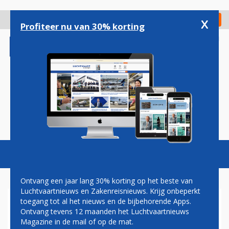
Overslaan
en
x
Digitaal Magazine
Registreer
Check in
naar
Profiteer nu van 30% korting
de
inhoud
gaan
Magazine
Podcasts
Vacatures
Toggl
naviga
Ontvang een jaar lang 30% korting op het beste van
Luchtvaartnieuws en Zakenreisnieuws. Krijg onbeperkt
toegang tot al het nieuws en de bijbehorende Apps.
EXTINCTION REBELLION
Ontvang tevens 12 maanden het Luchtvaartnieuws
SNAPT NIET WAAROM
Magazine in de mail of op de mat.