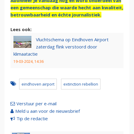
Abonneer je vandaag nog en word onderdeel van
een gemeenschap die waarde hecht aan kwaliteit,
betrouwbaarheid en échte journalistiek.
Lees ook:
Vluchtschema op Eindhoven Airport
zaterdag flink verstoord door
klimaatactie
19-03-2024, 14:36
eindhoven airport
extinction rebellion
Verstuur per e-mail
Meld u aan voor de nieuwsbrief
Tip de redactie