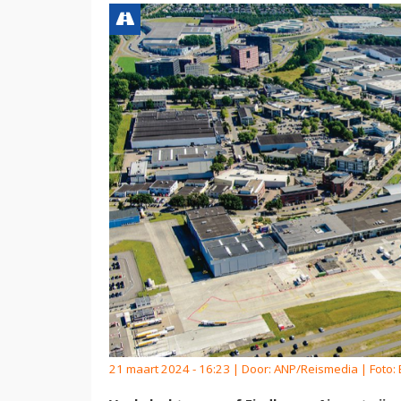
21 maart 2024 - 16:23 | Door:
ANP/Reismedia
| Foto: