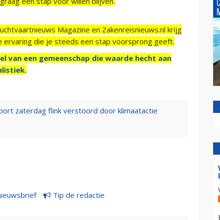
raag een stap voor willen blijven.
Luchtvaartnieuws Magazine en Zakenreisnieuws.nl krijg
e ervaring die je steeds een stap voorsprong geeft.
el van een gemeenschap die waarde hecht aan
listiek.
ort zaterdag flink verstoord door klimaatactie
nieuwsbrief
Tip de redactie