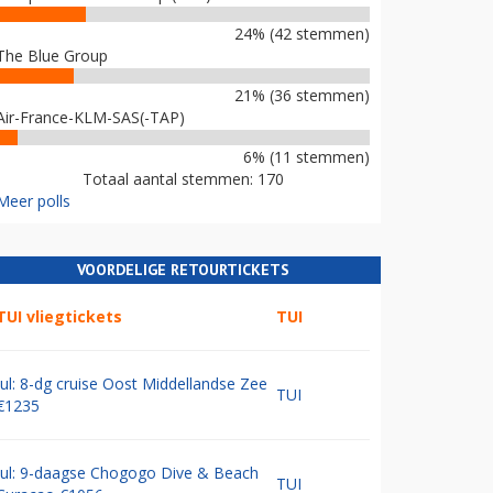
24% (42 stemmen)
The Blue Group
21% (36 stemmen)
Air-France-KLM-SAS(-TAP)
6% (11 stemmen)
Totaal aantal stemmen: 170
Meer polls
VOORDELIGE RETOURTICKETS
TUI vliegtickets
TUI
Jul: 8-dg cruise Oost Middellandse Zee
TUI
€1235
Jul: 9-daagse Chogogo Dive & Beach
TUI