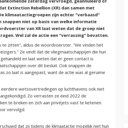
jn aankomende zaterdag vervroegd, geannuleerd of
at Extinction Rebellion (XR) dan samen met
. De klimaatactiegroepen zijn echter "verbaasd"
n snappen niet op basis van welke informatie
oordvoerster van XR laat weten dat de groep niet
tragen. Wel zal de actie een "verrassing" bevatten.
rs te zitten", aldus de woordvoerster. "We vinden het
eizigers." Ze vindt dat de vliegmaatschappijen die hun
ehandeld en laat weten dat er geen contact is
atschappijen over dit besluit. Ook snappen de
s zo laat is aangepast, want de actie was al geruime
at eerdere wetsovertredingen op luchthavens ook niet
aangekondigd. Zo verrasten ze eind 2022 de
ken te breken en zich aan privéjets vast te ketenen.
oor vervolgd.
chuwd dat zij tijdens de klimaatactie mogelijk niet hun