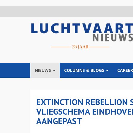
Overslaan
en
naar
de
inhoud
gaan
NIEUWS
COLUMNS & BLOGS
CAREER
EXTINCTION REBELLION
VLIEGSCHEMA EINDHOVEN
AANGEPAST