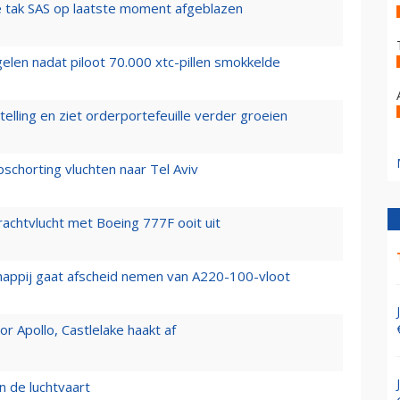
 tak SAS op laatste moment afgeblazen
elen nadat piloot 70.000 xtc-pillen smokkelde
elling en ziet orderportefeuille verder groeien
chorting vluchten naar Tel Aviv
vrachtvlucht met Boeing 777F ooit uit
happij gaat afscheid nemen van A220-100-vloot
 Apollo, Castlelake haakt af
n de luchtvaart