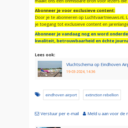
maakt ons een onmisbare bron voor lezers die g
Abonneer je voor exclusieve content:
Door je te abonneren op Luchtvaartnieuws.nl, 
je toegang tot exclusieve content en jarenlang
Abonneer je vandaag nog en word onderde
kwaliteit, betrouwbaarheid en échte journa
Lees ook:
Vluchtschema op Eindhoven Airp
19-03-2024, 14:36
eindhoven airport
extinction rebellion
Verstuur per e-mail
Meld u aan voor de 