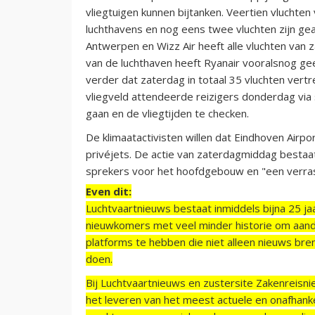
vliegtuigen kunnen bijtanken. Veertien vluchten
luchthavens en nog eens twee vluchten zijn ge
Antwerpen en Wizz Air heeft alle vluchten va
van de luchthaven heeft Ryanair vooralsnog ge
verder dat zaterdag in totaal 35 vluchten ver
vliegveld attendeerde reizigers donderdag via
gaan en de vliegtijden te checken.
De klimaatactivisten willen dat Eindhoven Airpo
privéjets. De actie van zaterdagmiddag bestaa
sprekers voor het hoofdgebouw en "een verras
Even dit:
Luchtvaartnieuws bestaat inmiddels bijna 25 jaa
nieuwkomers met veel minder historie om aand
platforms te hebben die niet alleen nieuws bre
doen.
Bij Luchtvaartnieuws en zustersite Zakenreisn
het leveren van het meest actuele en onafhankel