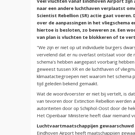
Veel vluchten vanaf Eindhoven Airport zi
naar een andere luchthaven verplaatst omd
Scientist Rebellion (SR) actie gaat voeren
over de aanpassingen in het vliegschema e
hiertoe is besloten, zo beweren ze. Een w
van plan is vluchten te blokkeren of te ver
"We zijn er niet op uit individuele burgers dwa
vervelend dat er nu overlast ontstaat voor de r
schema's hebben aangepast voorbarig hebben g
geweest tussen XR en de luchthaven of vliegma
klimaatactiegroepen niet waarom het schema pa
tijd geleden bekend gemaakt.
Wat de woordvoerster er niet bij vertelt, is d
van tevoren door Extinction Rebellion werden 
autoriteiten door op Schiphol-Oost door de hek
Het Openbaar Ministerie heeft daar niemand v
Luchtvaartmaatschappijen gewaarschuwd
Eindhoven Airport heeft maatschappijen gewaars