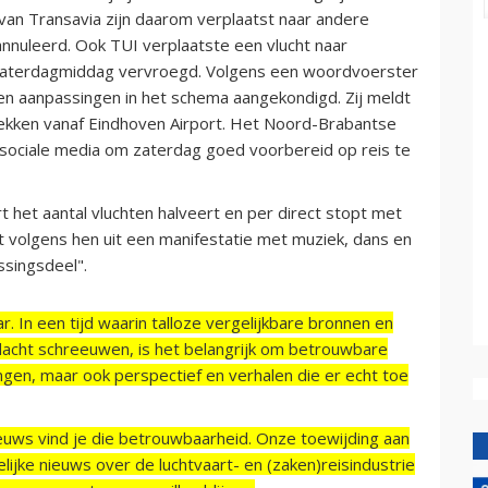
 van Transavia zijn daarom verplaatst naar andere
annuleerd. Ook TUI verplaatste een vlucht naar
n zaterdagmiddag vervroegd. Volgens een woordvoerster
en aanpassingen in het schema aangekondigd. Zij meldt
trekken vanaf Eindhoven Airport. Het Noord-Brabantse
 sociale media om zaterdag goed voorbereid op reis te
rt het aantal vluchten halveert en per direct stopt met
t volgens hen uit een manifestatie met muziek, dans en
singsdeel".
r. In een tijd waarin talloze vergelijkbare bronnen en
acht schreeuwen, is het belangrijk om betrouwbare
ngen, maar ook perspectief en verhalen die er echt toe
ieuws vind je die betrouwbaarheid. Onze toewijding aan
ijke nieuws over de luchtvaart- en (zaken)reisindustrie