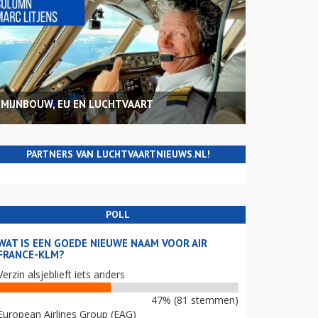
MIJNBOUW, EU EN LUCHTVAART
PARTNERS VAN LUCHTVAARTNIEUWS.NL!
POLL
WAT IS EEN GOEDE NIEUWE NAAM VOOR AIR
FRANCE-KLM?
Verzin alsjeblieft iets anders
47% (81 stemmen)
European Airlines Group (EAG)