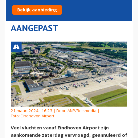
VLIEGSCHEMA EINDHOVEN
Bekijk aanbieding
AIRPORT ZATERDAG IS
AANGEPAST
21 maart 2024 - 16:23 | Door:
ANP/Reismedia
|
Foto: Eindhoven Airport
Veel vluchten vanaf Eindhoven Airport zijn
aankomende zaterdag vervroegd, geannuleerd of