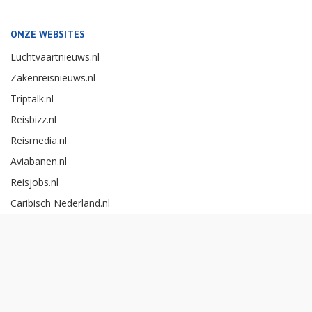
ONZE WEBSITES
Luchtvaartnieuws.nl
Zakenreisnieuws.nl
Triptalk.nl
Reisbizz.nl
Reismedia.nl
Aviabanen.nl
Reisjobs.nl
Caribisch Nederland.nl
Careerexperience.nl
Zakenreisawards.nl