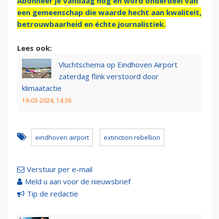
Abonneer je vandaag nog en word onderdeel van
een gemeenschap die waarde hecht aan kwaliteit,
betrouwbaarheid en échte journalistiek.
Lees ook:
Vluchtschema op Eindhoven Airport
zaterdag flink verstoord door
klimaatactie
19-03-2024, 14:36
eindhoven airport
extinction rebellion
Verstuur per e-mail
Meld u aan voor de nieuwsbrief
Tip de redactie