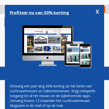
Overslaan
en
x
Digitaal Magazine
Registreer
Check in
naar
Profiteer nu van 30% korting
de
inhoud
gaan
Magazine
Podcasts
Vacatures
Toggl
naviga
Ontvang een jaar lang 30% korting op het beste van
Luchtvaartnieuws en Zakenreisnieuws. Krijg onbeperkt
toegang tot al het nieuws en de bijbehorende Apps.
EXTINCTION REBELLION
Ontvang tevens 12 maanden het Luchtvaartnieuws
SNAPT NIET WAAROM
Magazine in de mail of op de mat.