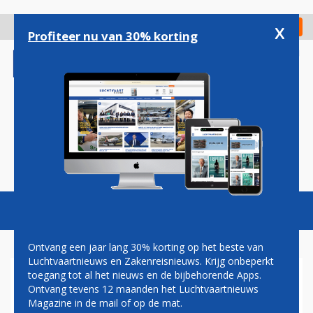
Overslaan
en
x
Digitaal Magazine
Registreer
Check in
naar
Profiteer nu van 30% korting
de
inhoud
gaan
Magazine
Podcasts
Vacatures
Toggl
naviga
Ontvang een jaar lang 30% korting op het beste van
Luchtvaartnieuws en Zakenreisnieuws. Krijg onbeperkt
toegang tot al het nieuws en de bijbehorende Apps.
GRIEKS
Ontvang tevens 12 maanden het Luchtvaartnieuws
LUCHTHAVENPERSONEEL
Magazine in de mail of op de mat.