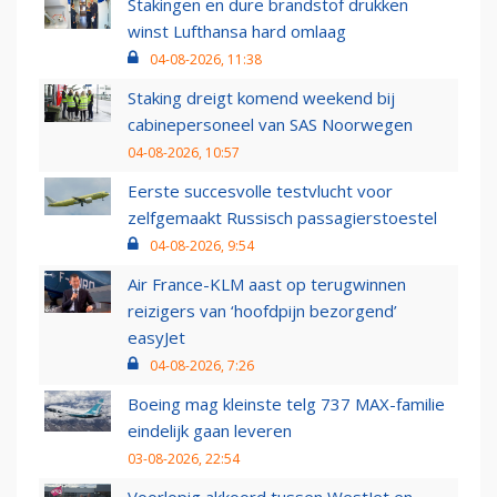
Stakingen en dure brandstof drukken
winst Lufthansa hard omlaag
04-08-2026, 11:38
Staking dreigt komend weekend bij
cabinepersoneel van SAS Noorwegen
04-08-2026, 10:57
Eerste succesvolle testvlucht voor
zelfgemaakt Russisch passagierstoestel
04-08-2026, 9:54
Air France-KLM aast op terugwinnen
reizigers van ‘hoofdpijn bezorgend’
easyJet
04-08-2026, 7:26
Boeing mag kleinste telg 737 MAX-familie
eindelijk gaan leveren
03-08-2026, 22:54
Voorlopig akkoord tussen WestJet en