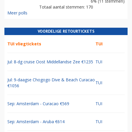
6% (11 stemmen)
Totaal aantal stemmen: 170
Meer polls
VOORDELIGE RETOURTICKETS
TUI vliegtickets
TUI
Jul: 8-dg cruise Oost Middellandse Zee €1235
TUI
Jul: 9-daagse Chogogo Dive & Beach Curacao
TUI
€1056
Sep: Amsterdam - Curacao €569
TUI
Sep: Amsterdam - Aruba €614
TUI