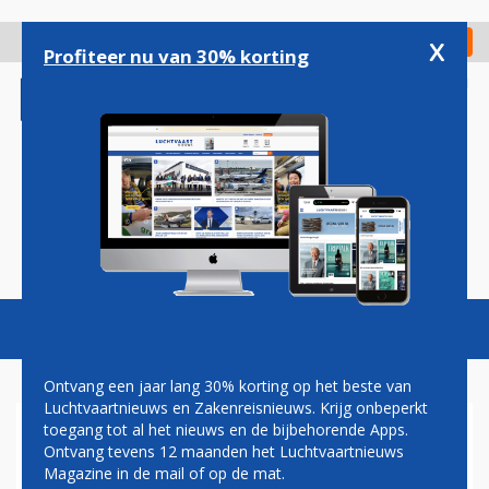
Overslaan
en
x
Digitaal Magazine
Registreer
Check in
naar
Profiteer nu van 30% korting
de
inhoud
gaan
Magazine
Podcasts
Vacatures
Toggl
naviga
Ontvang een jaar lang 30% korting op het beste van
Luchtvaartnieuws en Zakenreisnieuws. Krijg onbeperkt
toegang tot al het nieuws en de bijbehorende Apps.
INSPRAAK
Ontvang tevens 12 maanden het Luchtvaartnieuws
OVERGANGSBESLUIT
Magazine in de mail of op de mat.