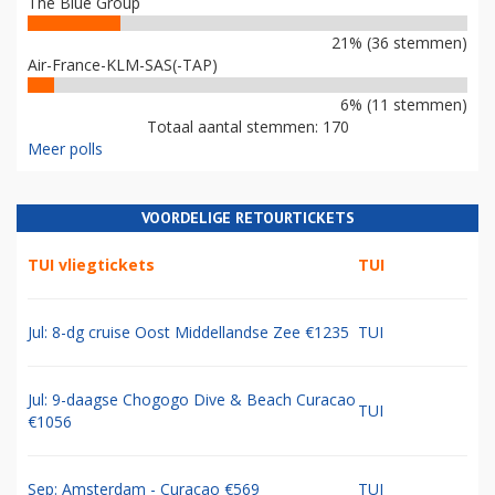
The Blue Group
21% (36 stemmen)
Air-France-KLM-SAS(-TAP)
6% (11 stemmen)
Totaal aantal stemmen: 170
Meer polls
VOORDELIGE RETOURTICKETS
TUI vliegtickets
TUI
Jul: 8-dg cruise Oost Middellandse Zee €1235
TUI
Jul: 9-daagse Chogogo Dive & Beach Curacao
TUI
€1056
Sep: Amsterdam - Curacao €569
TUI