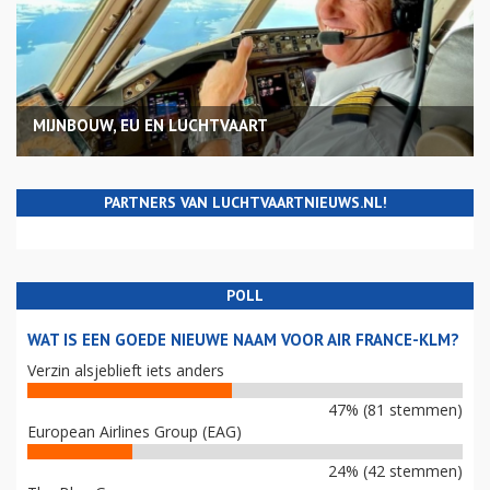
MIJNBOUW, EU EN LUCHTVAART
PARTNERS VAN LUCHTVAARTNIEUWS.NL!
POLL
WAT IS EEN GOEDE NIEUWE NAAM VOOR AIR FRANCE-KLM?
Verzin alsjeblieft iets anders
47% (81 stemmen)
European Airlines Group (EAG)
24% (42 stemmen)