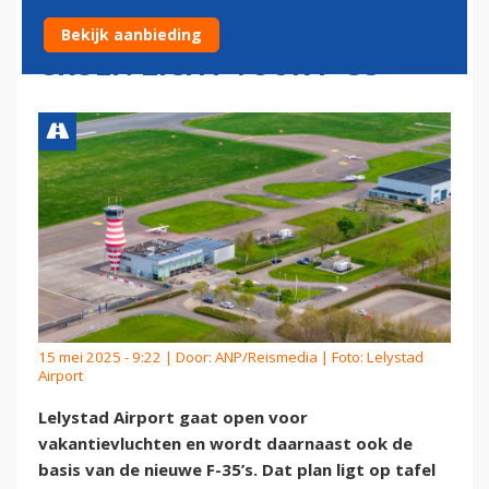
LELYSTAD AIRPORT, OOK
Bekijk aanbieding
GROEN LICHT VOOR F-35'
15 mei 2025 - 9:22 | Door:
ANP/Reismedia
| Foto: Lelystad
Airport
Lelystad Airport gaat open voor
vakantievluchten en wordt daarnaast ook de
basis van de nieuwe F-35’s. Dat plan ligt op tafel