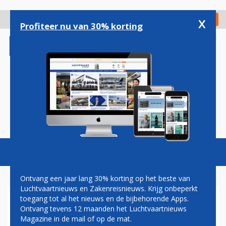
Overslaan
en
x
Digitaal Magazine
Registreer
Check in
naar
Profiteer nu van 30% korting
de
inhoud
gaan
Magazine
Podcasts
Vacatures
Toggl
naviga
Ontvang een jaar lang 30% korting op het beste van
Luchtvaartnieuws en Zakenreisnieuws. Krijg onbeperkt
toegang tot al het nieuws en de bijbehorende Apps.
'KABINET BESLUIT OVER
Ontvang tevens 12 maanden het Luchtvaartnieuws
TWEE WEKEN TOT OPENING
Magazine in de mail of op de mat.