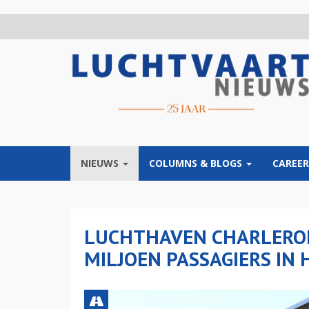
Overslaan
en
naar
de
inhoud
gaan
NIEUWS
COLUMNS & BLOGS
CAREER
LUCHTHAVEN CHARLEROI
MILJOEN PASSAGIERS IN