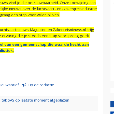
ieuws vind je die betrouwbaarheid. Onze toewijding aan
ijke nieuws over de luchtvaart- en (zaken)reisindustrie
raag een stap voor willen blijven.
Luchtvaartnieuws Magazine en Zakenreisnieuws.nl krijg
e ervaring die je steeds een stap voorsprong geeft.
el van een gemeenschap die waarde hecht aan
listiek.
nieuwsbrief
Tip de redactie
 tak SAS op laatste moment afgeblazen