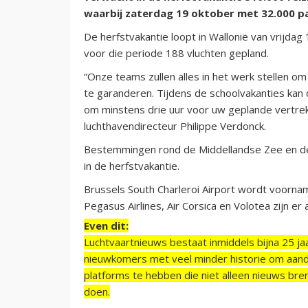
waarbij zaterdag 19 oktober met 32.000 p
De herfstvakantie loopt in Wallonië van vrijda
voor die periode 188 vluchten gepland.
“Onze teams zullen alles in het werk stellen o
te garanderen. Tijdens de schoolvakanties kan
om minstens drie uur voor uw geplande vertrek
luchthavendirecteur Philippe Verdonck.
Bestemmingen rond de Middellandse Zee en de 
in de herfstvakantie.
Brussels South Charleroi Airport wordt voornam
Pegasus Airlines, Air Corsica en Volotea zijn er a
Even dit:
Luchtvaartnieuws bestaat inmiddels bijna 25 jaa
nieuwkomers met veel minder historie om aand
platforms te hebben die niet alleen nieuws bre
doen.