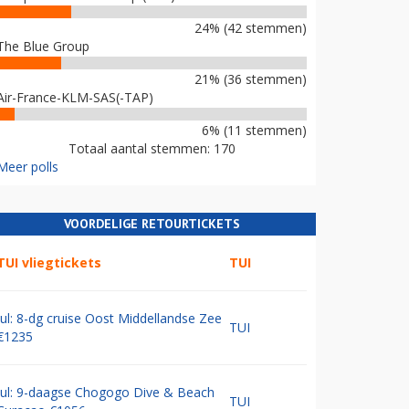
24% (42 stemmen)
The Blue Group
21% (36 stemmen)
Air-France-KLM-SAS(-TAP)
6% (11 stemmen)
Totaal aantal stemmen: 170
Meer polls
VOORDELIGE RETOURTICKETS
TUI vliegtickets
TUI
Jul: 8-dg cruise Oost Middellandse Zee
TUI
€1235
Jul: 9-daagse Chogogo Dive & Beach
TUI