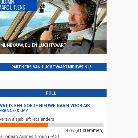
MIJNBOUW, EU EN LUCHTVAART
PARTNERS VAN LUCHTVAARTNIEUWS.NL!
POLL
WAT IS EEN GOEDE NIEUWE NAAM VOOR AIR
FRANCE-KLM?
Verzin alsjeblieft iets anders
47% (81 stemmen)
European Airlines Group (EAG)