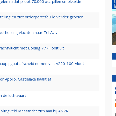
elen nadat piloot 70.000 xtc-pillen smokkelde
elling en ziet orderportefeuille verder groeien
chorting vluchten naar Tel Aviv
vrachtvlucht met Boeing 777F ooit uit
happij gaat afscheid nemen van A220-100-vloot
 Apollo, Castlelake haakt af
n de luchtvaart
t vliegveld Maastricht zich aan bij ANVR