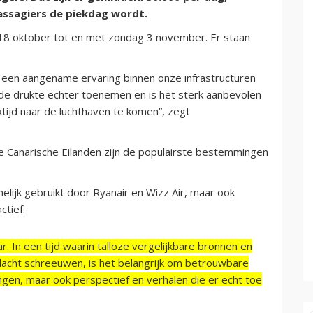
assagiers de piekdag wordt.
g 18 oktober tot en met zondag 3 november. Er staan
m een aangename ervaring binnen onze infrastructuren
 de drukte echter toenemen en is het sterk aanbevolen
tijd naar de luchthaven te komen”, zegt
Canarische Eilanden zijn de populairste bestemmingen
elijk gebruikt door Ryanair en Wizz Air, maar ook
ctief.
r. In een tijd waarin talloze vergelijkbare bronnen en
acht schreeuwen, is het belangrijk om betrouwbare
ngen, maar ook perspectief en verhalen die er echt toe