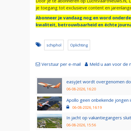
Door je te abonneren op Luchtvaartnieuws.nl, 
je toegang tot exclusieve content en jarenlang
Abonneer je vandaag nog en word onderde
kwaliteit, betrouwbaarheid en échte journa
schiphol
Oplichting
Verstuur per e-mail
Meld u aan voor de 
easyJet wordt overgenomen door
06-08-2026, 16:20
Apollo geen onbekende jongen i
06-08-2026, 16:19
In jacht op vakantiegangers slui
06-08-2026, 15:56