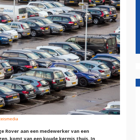
 Reismedia
ange Rover aan een medewerker van een
en, komt van een koude kermis thuis. In