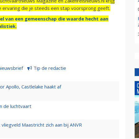
Luchtvaartnieuws Magazine en Zakenreisnieuws.nl krijg
e ervaring die je steeds een stap voorsprong geeft.
el van een gemeenschap die waarde hecht aan
listiek.
nieuwsbrief
Tip de redactie
 Apollo, Castlelake haakt af
n de luchtvaart
t vliegveld Maastricht zich aan bij ANVR