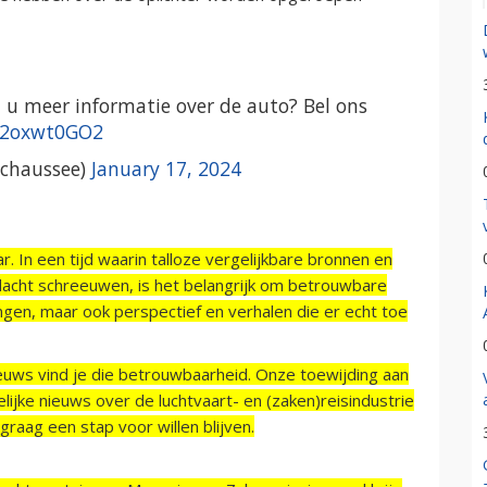
t u meer informatie over de auto? Bel ons
/g2oxwt0GO2
echaussee)
January 17, 2024
r. In een tijd waarin talloze vergelijkbare bronnen en
acht schreeuwen, is het belangrijk om betrouwbare
ngen, maar ook perspectief en verhalen die er echt toe
ieuws vind je die betrouwbaarheid. Onze toewijding aan
ijke nieuws over de luchtvaart- en (zaken)reisindustrie
raag een stap voor willen blijven.