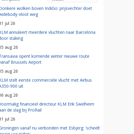
Donkere wolken boven IndiGo: prijsvechter doet
widebody-vloot weg
31 jul 26
KLM annuleert meerdere vluchten naar Barcelona
door staking
05 aug 26
Transavia opent komende winter nieuwe route
vanaf Brussels Airport
05 aug 26
KLM stelt eerste commerciële vlucht met Airbus
A350-900 uit
06 aug 26
Voormalig financieel directeur KLM Erik Swelheim
aan de slag bij ProRail
31 jul 26
Groningen vanaf nu verbonden met Esbjerg: 'scheelt
zeven uur rijden'