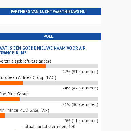
PARTNERS VAN LUCHTVAARTNIEUWS.NL!
POLL
WAT IS EEN GOEDE NIEUWE NAAM VOOR AIR
FRANCE-KLM?
Verzin alsjeblieft iets anders
47% (81 stemmen)
European Airlines Group (EAG)
24% (42 stemmen)
The Blue Group
21% (36 stemmen)
Air-France-KLM-SAS(-TAP)
6% (11 stemmen)
Totaal aantal stemmen: 170