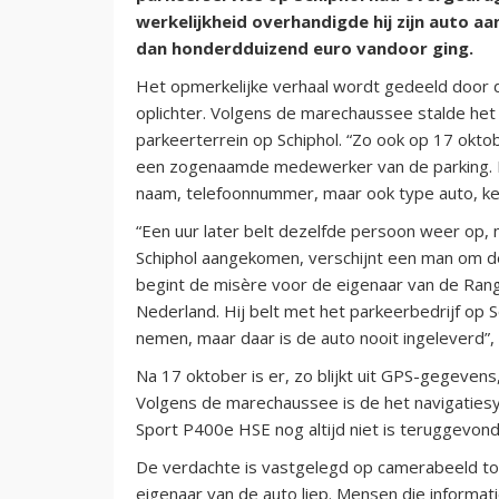
werkelijkheid overhandigde hij zijn auto a
dan honderdduizend euro vandoor ging.
Het opmerkelijke verhaal wordt gedeeld door d
oplichter. Volgens de marechaussee stalde het 
parkeerterrein op Schiphol. “Zo ook op 17 oktob
een zogenaamde medewerker van de parking. Di
naam, telefoonnummer, maar ook type auto, ke
“Een uur later belt dezelfde persoon weer op, 
Schiphol aangekomen, verschijnt een man om de
begint de misère voor de eigenaar van de Ran
Nederland. Hij belt met het parkeerbedrijf op 
nemen, maar daar is de auto nooit ingeleverd”,
Na 17 oktober is er, zo blijkt uit GPS-gegeve
Volgens de marechaussee is de het navigatie
Sport P400e HSE nog altijd niet is teruggevond
De verdachte is vastgelegd op camerabeeld to
eigenaar van de auto liep. Mensen die informa