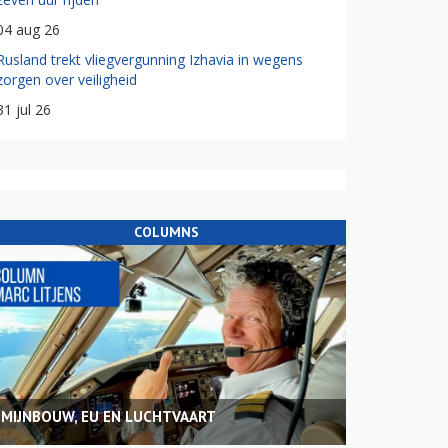
04 aug 26
Rusland trekt vliegvergunning Izhavia in wegens
zorgen over veiligheid
31 jul 26
COLUMNS
MIJNBOUW, EU EN LUCHTVAART