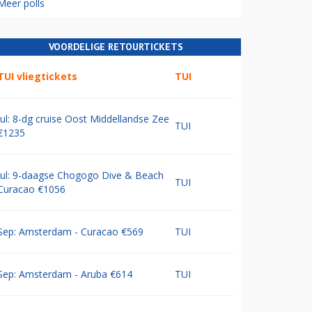
Meer polls
VOORDELIGE RETOURTICKETS
TUI vliegtickets
TUI
Jul: 8-dg cruise Oost Middellandse Zee
TUI
€1235
Jul: 9-daagse Chogogo Dive & Beach
TUI
Curacao €1056
Sep: Amsterdam - Curacao €569
TUI
Sep: Amsterdam - Aruba €614
TUI