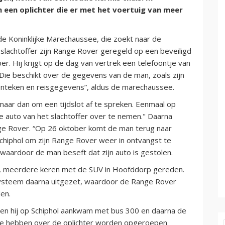
an een oplichter die er met het voertuig van meer
e Koninklijke Marechaussee, die zoekt naar de
slachtoffer zijn Range Rover geregeld op een beveiligd
er. Hij krijgt op de dag van vertrek een telefoontje van
e beschikt over de gegevens van de man, zoals zijn
nteken en reisgegevens”, aldus de marechaussee.
maar dan om een tijdslot af te spreken. Eenmaal op
 auto van het slachtoffer over te nemen." Daarna
ge Rover. “Op 26 oktober komt de man terug naar
Schiphol om zijn Range Rover weer in ontvangst te
 waardoor de man beseft dat zijn auto is gestolen.
ns, meerdere keren met de SUV in Hoofddorp gereden.
systeem daarna uitgezet, waardoor de Range Rover
en.
en hij op Schiphol aankwam met bus 300 en daarna de
tie hebben over de oplichter worden opgeroepen