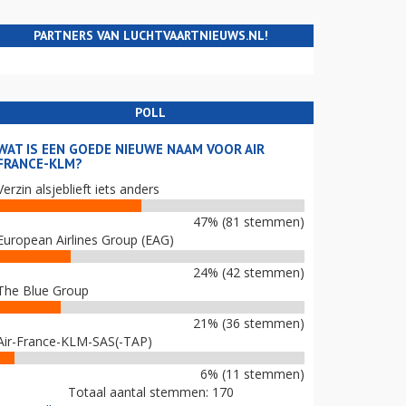
PARTNERS VAN LUCHTVAARTNIEUWS.NL!
POLL
WAT IS EEN GOEDE NIEUWE NAAM VOOR AIR
FRANCE-KLM?
Verzin alsjeblieft iets anders
47% (81 stemmen)
European Airlines Group (EAG)
24% (42 stemmen)
The Blue Group
21% (36 stemmen)
Air-France-KLM-SAS(-TAP)
6% (11 stemmen)
Totaal aantal stemmen: 170