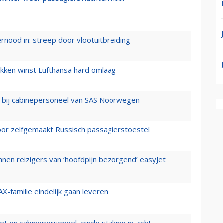
ernood in: streep door vlootuitbreiding
ukken winst Lufthansa hard omlaag
 bij cabinepersoneel van SAS Noorwegen
voor zelfgemaakt Russisch passagierstoestel
nen reizigers van ‘hoofdpijn bezorgend’ easyJet
X-familie eindelijk gaan leveren
t en cabinepersoneel, einde staking in zicht