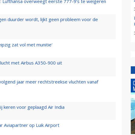
er: Lufthansa overweegt eerste 777-9’s te weigeren
iegen duurder wordt, lijkt geen probleem voor de
ipzig zat vol met munitie'
lucht met Airbus A350-900 uit
 volgend jaar meer rechtstreekse vluchten vanaf
j keren voor geplaagd Air India
r Aviapartner op Luik Airport