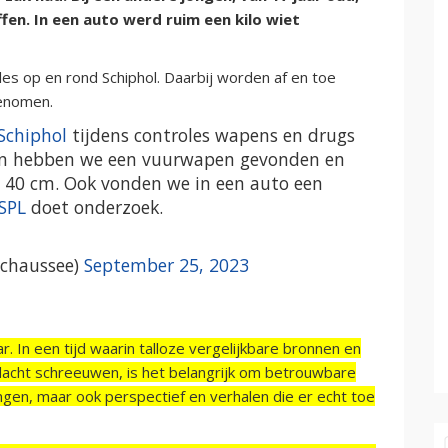
en. In een auto werd ruim een kilo wiet
s op en rond Schiphol. Daarbij worden af en toe
genomen.
Schiphol
tijdens controles wapens en drugs
ngen hebben we een vuurwapen gevonden en
n 40 cm. Ook vonden we in een auto een
SPL
doet onderzoek.
echaussee)
September 25, 2023
r. In een tijd waarin talloze vergelijkbare bronnen en
acht schreeuwen, is het belangrijk om betrouwbare
ngen, maar ook perspectief en verhalen die er echt toe