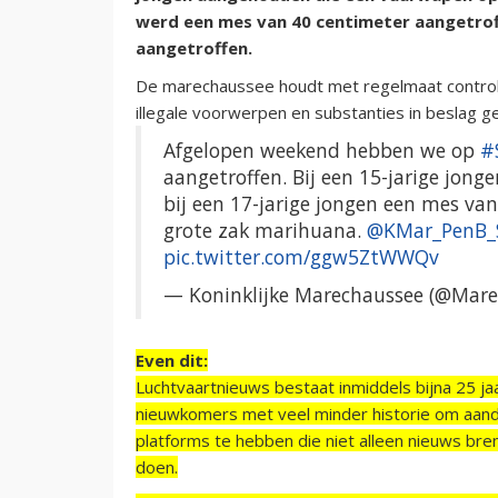
werd een mes van 40 centimeter aangetroff
aangetroffen.
De marechaussee houdt met regelmaat controle
illegale voorwerpen en substanties in beslag 
Afgelopen weekend hebben we op
#
aangetroffen. Bij een 15-jarige jo
bij een 17-jarige jongen een mes va
grote zak marihuana.
@KMar_PenB_
pic.twitter.com/ggw5ZtWWQv
— Koninklijke Marechaussee (@Mar
Even dit:
Luchtvaartnieuws bestaat inmiddels bijna 25 jaa
nieuwkomers met veel minder historie om aand
platforms te hebben die niet alleen nieuws bre
doen.