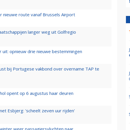
 nieuwe route vanaf Brussels Airport
aatschappijen langer weg uit Golfregio
er uit: opnieuw drie nieuwe bestemmingen
rust bij Portugese vakbond over overname TAP te
hol opent op 6 augustus haar deuren
t Esbjerg: 'scheelt zeven uur rijden'
 winter weer passagiersvluchten naar