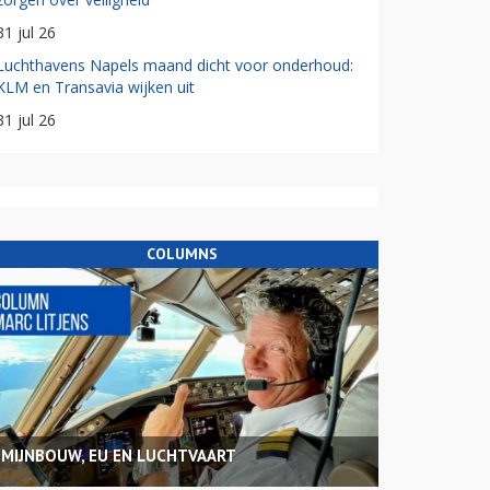
31 jul 26
Luchthavens Napels maand dicht voor onderhoud:
KLM en Transavia wijken uit
31 jul 26
COLUMNS
MIJNBOUW, EU EN LUCHTVAART