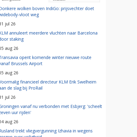
Donkere wolken boven IndiGo: prijsvechter doet
widebody-vloot weg
31 jul 26
KLM annuleert meerdere vluchten naar Barcelona
door staking
05 aug 26
Transavia opent komende winter nieuwe route
vanaf Brussels Airport
05 aug 26
Voormalig financieel directeur KLM Erik Swelheim
aan de slag bij ProRail
31 jul 26
Groningen vanaf nu verbonden met Esbjerg: 'scheelt
zeven uur rijden'
04 aug 26
Rusland trekt vliegvergunning Izhavia in wegens
zorgen over veiligheid