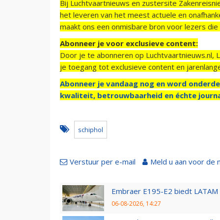
Bij Luchtvaartnieuws en zustersite Zakenreisn
het leveren van het meest actuele en onafhankel
maakt ons een onmisbare bron voor lezers die g
Abonneer je voor exclusieve content:
Door je te abonneren op Luchtvaartnieuws.nl, 
je toegang tot exclusieve content en jarenlang
Abonneer je vandaag nog en word onderde
kwaliteit, betrouwbaarheid en échte journa
schiphol
Verstuur per e-mail
Meld u aan voor de 
Embraer E195-E2 biedt LATAM k
06-08-2026, 14:27