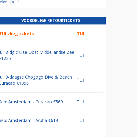
Meer polls
VOORDELIGE RETOURTICKETS
TUI vliegtickets
TUI
Jul: 8-dg cruise Oost Middellandse Zee
TUI
€1235
Jul: 9-daagse Chogogo Dive & Beach
TUI
Curacao €1056
Sep: Amsterdam - Curacao €569
TUI
Sep: Amsterdam - Aruba €614
TUI