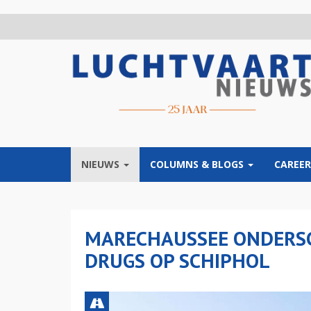
Overslaan
en
naar
de
inhoud
gaan
NIEUWS
COLUMNS & BLOGS
CAREER
MARECHAUSSEE ONDERSC
DRUGS OP SCHIPHOL