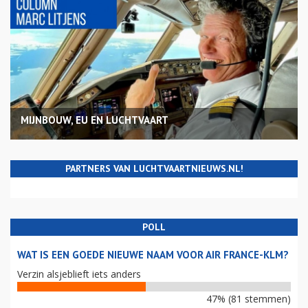
MIJNBOUW, EU EN LUCHTVAART
PARTNERS VAN LUCHTVAARTNIEUWS.NL!
POLL
WAT IS EEN GOEDE NIEUWE NAAM VOOR AIR FRANCE-KLM?
Verzin alsjeblieft iets anders
47% (81 stemmen)