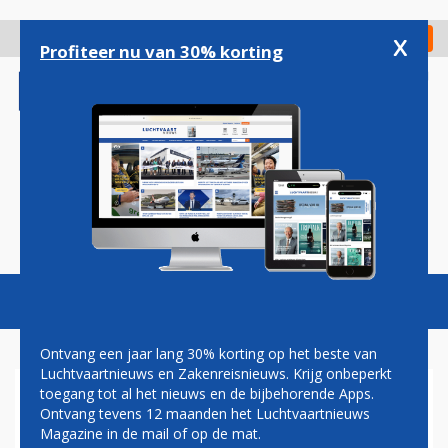
Overslaan
en
x
Digitaal Magazine
Registreer
Check in
naar
Profiteer nu van 30% korting
de
inhoud
gaan
Magazine
Podcasts
Vacatures
Toggl
naviga
Ontvang een jaar lang 30% korting op het beste van
Luchtvaartnieuws en Zakenreisnieuws. Krijg onbeperkt
toegang tot al het nieuws en de bijbehorende Apps.
NEDERLAND EN BONAIRE
Ontvang tevens 12 maanden het Luchtvaartnieuws
INVESTEREN IN UPGRADE
Magazine in de mail of op de mat.