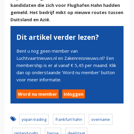
kandidaten die zich voor Flughafen Hahn hadden
gemeld. Het bedrijf mikt op nieuwe routes tussen
Duitsland en Azië.
Dit artikel verder lezen?
Bent u nog geen member van
Luchtvaartnieuws.nl en Zakenreisnieuws.nl? Een
membership is er al vanaf € 5,45 per maand. Klik
dan op onderstaande 'Word nu member' button
voor meer informatie.
Word nu member
Inloggen
yiqian trading
frankfurt hahn
overname
rijnland-palts
hesse
deelstaat