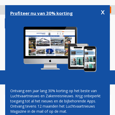
Overslaan
en
x
Digitaal Magazine
Registreer
Check in
naar
Profiteer nu van 30% korting
de
inhoud
gaan
Magazine
Podcasts
Vacatures
Toggl
naviga
Ontvang een jaar lang 30% korting op het beste van
Luchtvaartnieuws en Zakenreisnieuws. Krijg onbeperkt
toegang tot al het nieuws en de bijbehorende Apps.
NIEUWE EIGENAAR
Ontvang tevens 12 maanden het Luchtvaartnieuws
FRANKFURT HAHN WIL
Magazine in de mail of op de mat.