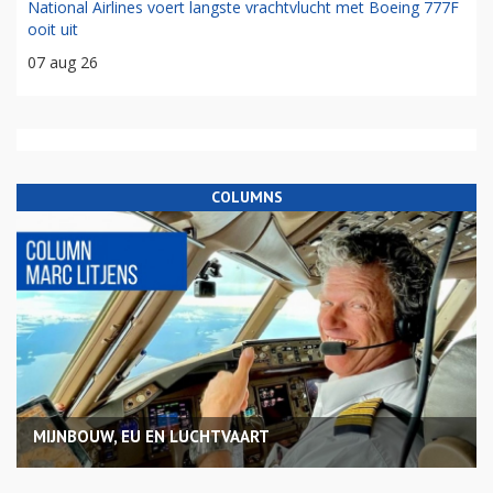
National Airlines voert langste vrachtvlucht met Boeing 777F
ooit uit
07 aug 26
COLUMNS
MIJNBOUW, EU EN LUCHTVAART