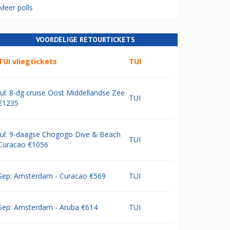
Meer polls
VOORDELIGE RETOURTICKETS
TUI vliegtickets
TUI
Jul: 8-dg cruise Oost Middellandse Zee
TUI
€1235
Jul: 9-daagse Chogogo Dive & Beach
TUI
Curacao €1056
Sep: Amsterdam - Curacao €569
TUI
Sep: Amsterdam - Aruba €614
TUI