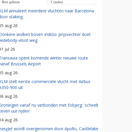
Best gelezen
Crashes
KLM annuleert meerdere vluchten naar Barcelona
door staking
05 aug 26
Donkere wolken boven IndiGo: prijsvechter doet
widebody-vloot weg
31 jul 26
Transavia opent komende winter nieuwe route
vanaf Brussels Airport
05 aug 26
KLM stelt eerste commerciële vlucht met Airbus
A350-900 uit
06 aug 26
Groningen vanaf nu verbonden met Esbjerg: 'scheelt
zeven uur rijden'
04 aug 26
easyJet wordt overgenomen door Apollo, Castlelake