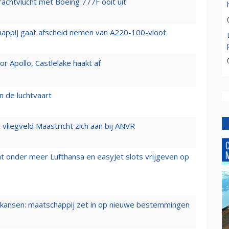
vrachtvlucht met Boeing 777F ooit uit
happij gaat afscheid nemen van A220-100-vloot
 Apollo, Castlelake haakt af
n de luchtvaart
t vliegveld Maastricht zich aan bij ANVR
t onder meer Lufthansa en easyJet slots vrijgeven op
ansen: maatschappij zet in op nieuwe bestemmingen