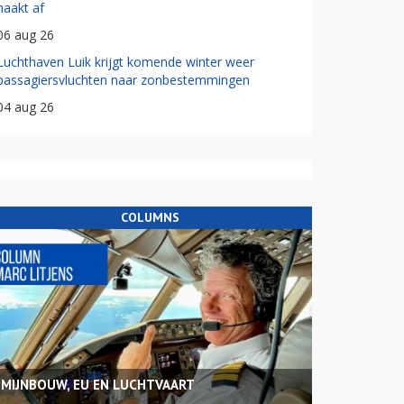
haakt af
06 aug 26
Luchthaven Luik krijgt komende winter weer
passagiersvluchten naar zonbestemmingen
04 aug 26
COLUMNS
MIJNBOUW, EU EN LUCHTVAART