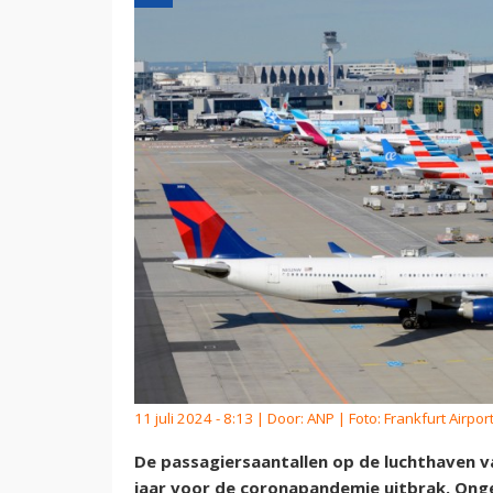
11 juli 2024 - 8:13 | Door:
ANP
| Foto: Frankfurt Airpor
De passagiersaantallen op de luchthaven van
jaar voor de coronapandemie uitbrak. Ongev