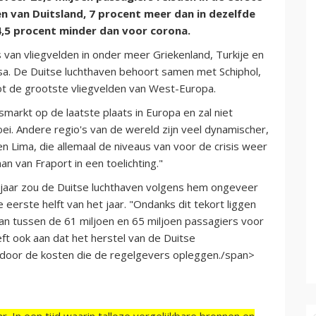
en van Duitsland, 7 procent meer dan in dezelfde
14,5 procent minder dan voor corona.
s van vliegvelden in onder meer Griekenland, Turkije en
ansa. De Duitse luchthaven behoort samen met Schiphol,
ot de grootste vliegvelden van West-Europa.
markt op de laatste plaats in Europa en zal niet
i. Andere regio's van de wereld zijn veel dynamischer,
en Lima, die allemaal de niveaus van voor de crisis weer
n van Fraport in een toelichting."
t jaar zou de Duitse luchthaven volgens hem ongeveer
erste helft van het jaar. "Ondanks dit tekort liggen
n tussen de 61 miljoen en 65 miljoen passagiers voor
eeft ook aan dat het herstel van de Duitse
door de kosten die de regelgevers opleggen./span>
r. In een tijd waarin talloze vergelijkbare bronnen en