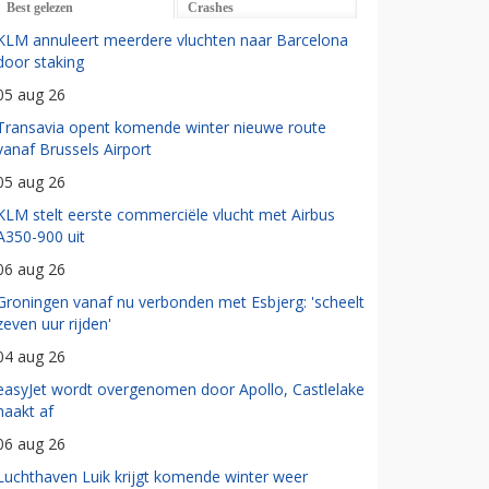
Best gelezen
Crashes
KLM annuleert meerdere vluchten naar Barcelona
door staking
05 aug 26
Transavia opent komende winter nieuwe route
vanaf Brussels Airport
05 aug 26
KLM stelt eerste commerciële vlucht met Airbus
A350-900 uit
06 aug 26
Groningen vanaf nu verbonden met Esbjerg: 'scheelt
zeven uur rijden'
04 aug 26
easyJet wordt overgenomen door Apollo, Castlelake
haakt af
06 aug 26
Luchthaven Luik krijgt komende winter weer