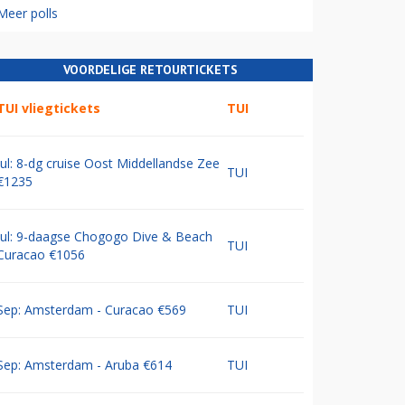
Meer polls
VOORDELIGE RETOURTICKETS
TUI vliegtickets
TUI
Jul: 8-dg cruise Oost Middellandse Zee
TUI
€1235
Jul: 9-daagse Chogogo Dive & Beach
TUI
Curacao €1056
Sep: Amsterdam - Curacao €569
TUI
Sep: Amsterdam - Aruba €614
TUI