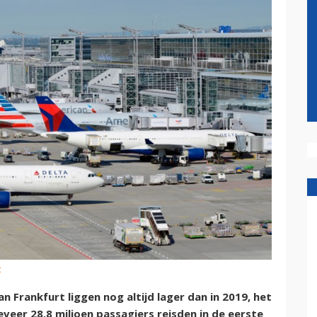
t
 Frankfurt liggen nog altijd lager dan in 2019, het
eer 28,8 miljoen passagiers reisden in de eerste