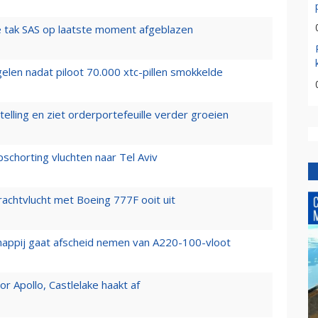
 tak SAS op laatste moment afgeblazen
elen nadat piloot 70.000 xtc-pillen smokkelde
elling en ziet orderportefeuille verder groeien
chorting vluchten naar Tel Aviv
vrachtvlucht met Boeing 777F ooit uit
happij gaat afscheid nemen van A220-100-vloot
 Apollo, Castlelake haakt af