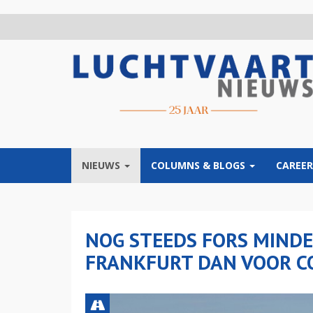
Overslaan
en
naar
de
inhoud
gaan
NIEUWS
COLUMNS & BLOGS
CAREER
NOG STEEDS FORS MINDE
FRANKFURT DAN VOOR 