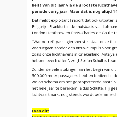
helft van dit jaar via de grootste luchthav
periode vorig jaar. Maar dat is nog altijd 
Dat meldt exploitant Fraport dat ook uitbater i
Bulgarije. Frankfurt is de thuisbasis van Lufth
London Heathrow en Paris-Charles de Gaulle t
"Wat betreft passagiersherstel staat onze thuis
vooruitgaan zonder een nieuwe impuls voor groe
zoals onze luchthavens in Griekenland, Antalya 
hebben overtroffen", zegt Stefan Schulte, topma
Zonder de vele stakingen aan het begin van di
500.000 meer passagiers hebben bediend in de e
we op schema om het geprojecteerde aantal va
het hele jaar te bereiken", aldus Schulte. Hij g
luchtvaartmarkt nog steeds wordt belemmerd 
Even dit:
Luchtvaartnieuws bestaat inmiddels bijna 25 jaa