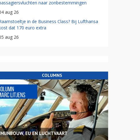
passagiersvluchten naar zonbestemmingen
04 aug 26
Raamstoeltje in de Business Class? Bij Lufthansa
kost dat 170 euro extra
05 aug 26
COLUMNS
MIJNBOUW, EU EN LUCHTVAART