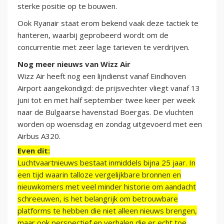
sterke positie op te bouwen.
Ook Ryanair staat erom bekend vaak deze tactiek te
hanteren, waarbij geprobeerd wordt om de
concurrentie met zeer lage tarieven te verdrijven.
Nog meer nieuws van Wizz Air
Wizz Air heeft nog een lijndienst vanaf Eindhoven
Airport aangekondigd: de prijsvechter vliegt vanaf 13
juni tot en met half september twee keer per week
naar de Bulgaarse havenstad Boergas. De vluchten
worden op woensdag en zondag uitgevoerd met een
Airbus A320.
Even dit:
Luchtvaartnieuws bestaat inmiddels bijna 25 jaar. In
een tijd waarin talloze vergelijkbare bronnen en
nieuwkomers met veel minder historie om aandacht
schreeuwen, is het belangrijk om betrouwbare
platforms te hebben die niet alleen nieuws brengen,
maar ook perspectief en verhalen die er echt toe