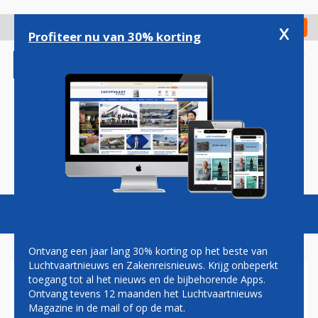
Overslaan
en
x
Digitaal Magazine
Registreer
Check in
naar
Profiteer nu van 30% korting
de
inhoud
gaan
Magazine
Podcasts
Vacatures
Toggl
naviga
Ontvang een jaar lang 30% korting op het beste van
Luchtvaartnieuws en Zakenreisnieuws. Krijg onbeperkt
toegang tot al het nieuws en de bijbehorende Apps.
PRIJSVECHTERSSTRIJD: OOK
Ontvang tevens 12 maanden het Luchtvaartnieuws
WIZZ AIR VERBINDT
Magazine in de mail of op de mat.