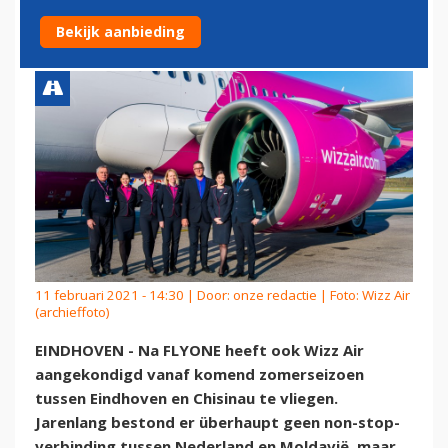
EINDHOVEN MET MOLDAVIË
Bekijk aanbieding
11 februari 2021 - 14:30 | Door:
onze redactie
| Foto: Wizz Air
(archieffoto)
EINDHOVEN - Na FLYONE heeft ook Wizz Air
aangekondigd vanaf komend zomerseizoen
tussen Eindhoven en Chisinau te vliegen.
Jarenlang bestond er überhaupt geen non-stop-
verbinding tussen Nederland en Moldavië, maar