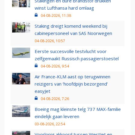
Stakingen en dure brandstof drukken
winst Lufthansa hard omlaag
04-08-2026, 11:38
Staking dreigt komend weekend bij
cabinepersoneel van SAS Noorwegen
04-08-2026, 10:57
Eerste succesvolle testvlucht voor
zelfgemaakt Russisch passagierstoestel
04-08-2026, 9:54
Air France-KLM aast op terugwinnen
reizigers van ‘hoofdpijn bezorgend’
easyJet
04-08-2026, 7:26
Boeing mag kleinste telg 737 MAX-familie
eindelijk gaan leveren
03-08-2026, 22:54
Voorlopig akkoord tussen WestJet en