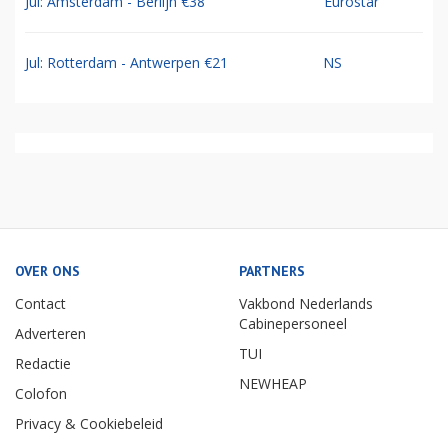
Jul: Amsterdam - Berlijn €38
Eurostar
Jul: Rotterdam - Antwerpen €21
NS
OVER ONS
PARTNERS
Contact
Vakbond Nederlands
Cabinepersoneel
Adverteren
TUI
Redactie
NEWHEAP
Colofon
Privacy & Cookiebeleid