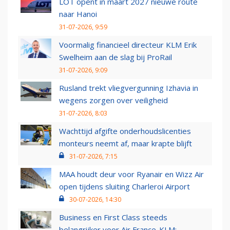
LOT opent in maart 2027 nieuwe route
naar Hanoi
31-07-2026, 9:59
Voormalig financieel directeur KLM Erik
Swelheim aan de slag bij ProRail
31-07-2026, 9:09
Rusland trekt vliegvergunning Izhavia in
wegens zorgen over veiligheid
31-07-2026, 8:03
Wachttijd afgifte onderhoudslicenties
monteurs neemt af, maar krapte blijft
31-07-2026, 7:15
MAA houdt deur voor Ryanair en Wizz Air
open tijdens sluiting Charleroi Airport
30-07-2026, 14:30
Business en First Class steeds
belangrijker voor Air France-KLM: