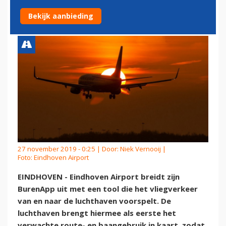
VLIEGVERKEER
Bekijk aanbieding
27 november 2019 - 0:25 | Door:
Niek Vernooij
|
Foto: Eindhoven Airport
EINDHOVEN - Eindhoven Airport breidt zijn
BurenApp uit met een tool die het vliegverkeer
van en naar de luchthaven voorspelt. De
luchthaven brengt hiermee als eerste het
verwachte route- en baangebruik in kaart, zodat