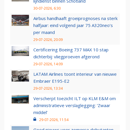
lijndienst binnen Schotland
30-07-2026, 6:30
Airbus handhaaft groeiprognoses na sterk
halfjaar: eind volgend jaar 75 A320neo’s
per maand
29-07-2026, 20:09
Certificering Boeing 737 MAX 10 stap
dichterbij: vliegproeven afgerond
29-07-2026, 14:09
LATAM Airlines toont interieur van nieuwe
Embraer E195-E2
29-07-2026, 13:34
Verscherpt toezicht ILT op KLM E&M om
administratieve verslaglegging: ‘Zwaar
middel’
29-07-2026, 11:54
Goed nieuws voor zomerse debutanten