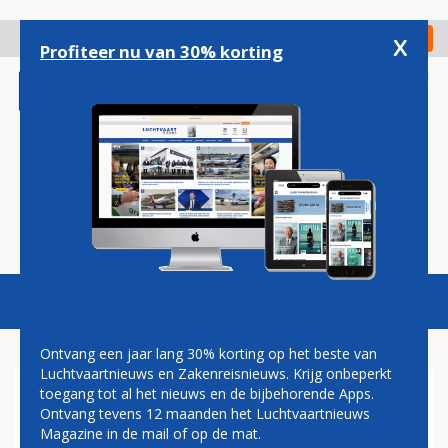
Overslaan
en
x
Digitaal Magazine
Registreer
Check in
naar
Profiteer nu van 30% korting
de
inhoud
gaan
Magazine
Podcasts
Vacatures
Toggl
naviga
Ontvang een jaar lang 30% korting op het beste van
Luchtvaartnieuws en Zakenreisnieuws. Krijg onbeperkt
toegang tot al het nieuws en de bijbehorende Apps.
PRIMEUR EINDHOVEN
Ontvang tevens 12 maanden het Luchtvaartnieuws
AIRPORT: APP VOORSPELT
Magazine in de mail of op de mat.