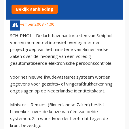
PERSOONSCONTROLE
Bekijk aanbieding
24 november 2003 - 1:00
SCHIPHOL - De luchthavenautoriteiten van Schiphol
voeren momenteel intensief overleg met een
projectgroep van het ministerie van Binnenlandse
Zaken over de invoering van een volledig
geautomatiseerde elektronische persoonscontrole.
Voor het nieuwe fraudevaste(re) systeem worden
gegevens voor gezichts- of vingerafdrukherkenning
opgeslagen op de Nederlandse identiteitskaart.
Minister J. Remkes (Binnenlandse Zaken) beslist
binnenkort over de keuze van één van beide
systemen. Zijn woordvoerder heeft dat tegen de
krant bevestigd.