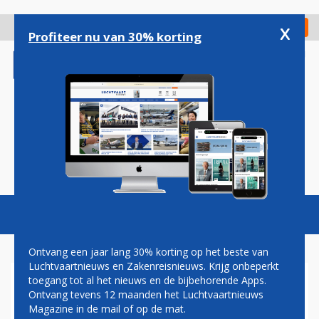
Overslaan
en
x
Digitaal Magazine
Registreer
Check in
naar
Profiteer nu van 30% korting
de
inhoud
gaan
Magazine
Podcasts
Vacatures
Toggl
naviga
Ontvang een jaar lang 30% korting op het beste van
Luchtvaartnieuws en Zakenreisnieuws. Krijg onbeperkt
toegang tot al het nieuws en de bijbehorende Apps.
SCHIPHOL ONDERZOEKT
Ontvang tevens 12 maanden het Luchtvaartnieuws
ELEKTRONISCHE
Magazine in de mail of op de mat.