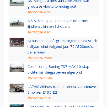
US-Bangla Airlines aan vooravond van
grootste vlootuitbreiding ooit
30-07-2026, 6:45
AIS Airlines gaat jaar langer door met
lijndienst binnen Schotland
30-07-2026, 6:30
Airbus handhaaft groeiprognoses na sterk
halfjaar: eind volgend jaar 75 A320neo’s
per maand
29-07-2026, 20:09
Certificering Boeing 737 MAX 10 stap
dichterbij: vliegproeven afgerond
29-07-2026, 14:09
LATAM Airlines toont interieur van nieuwe
Embraer E195-E2
29-07-2026, 13:34
Verscherpt toezicht ILT op KLM E&M om