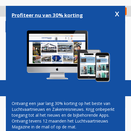
Overslaan
en
x
Digitaal Magazine
Registreer
Check in
naar
Profiteer nu van 30% korting
de
inhoud
gaan
Magazine
Podcasts
Vacatures
Toggl
naviga
Ontvang een jaar lang 30% korting op het beste van
Luchtvaartnieuws en Zakenreisnieuws. Krijg onbeperkt
toegang tot al het nieuws en de bijbehorende Apps.
SUNWEB LOKT
Ontvang tevens 12 maanden het Luchtvaartnieuws
NEDERLANDERS NAAR
Magazine in de mail of op de mat.