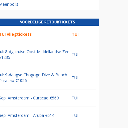
Meer polls
VOORDELIGE RETOURTICKETS
TUI vliegtickets
TUI
Jul: 8-dg cruise Oost Middellandse Zee
TUI
€1235
Jul: 9-daagse Chogogo Dive & Beach
TUI
Curacao €1056
Sep: Amsterdam - Curacao €569
TUI
Sep: Amsterdam - Aruba €614
TUI