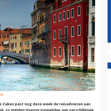
bay
e Zaken past nog deze week de reisadviezen aan
alië, zo melden Haagse ingewijden aan verschillende