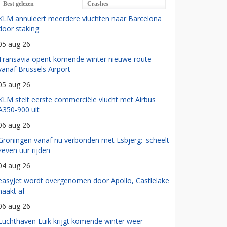
Best gelezen
Crashes
KLM annuleert meerdere vluchten naar Barcelona
door staking
05 aug 26
Transavia opent komende winter nieuwe route
vanaf Brussels Airport
05 aug 26
KLM stelt eerste commerciële vlucht met Airbus
A350-900 uit
06 aug 26
Groningen vanaf nu verbonden met Esbjerg: 'scheelt
zeven uur rijden'
04 aug 26
easyJet wordt overgenomen door Apollo, Castlelake
haakt af
06 aug 26
Luchthaven Luik krijgt komende winter weer