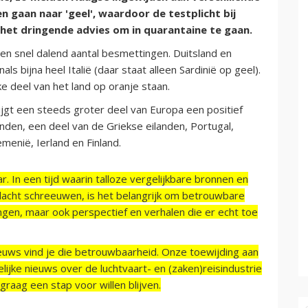
 gaan naar 'geel', waardoor de testplicht bij
 het dringende advies om in quarantaine te gaan.
 snel dalend aantal besmettingen. Duitsland en
ls bijna heel Italië (daar staat alleen Sardinië op geel).
jke deel van het land op oranje staan.
gt een steeds groter deel van Europa een positief
nden, een deel van de Griekse eilanden, Portugal,
emenië, Ierland en Finland.
r. In een tijd waarin talloze vergelijkbare bronnen en
acht schreeuwen, is het belangrijk om betrouwbare
ngen, maar ook perspectief en verhalen die er echt toe
ieuws vind je die betrouwbaarheid. Onze toewijding aan
ijke nieuws over de luchtvaart- en (zaken)reisindustrie
raag een stap voor willen blijven.