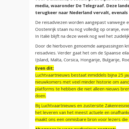
media, waaronder De Telegraaf. Deze landen
terugkeer naar Nederland vervalt, evenals
De reisadviezen worden aangepast vanwege een
Oostenrijk staan nu nog volledig op oranje, evena
In Italië blijft na deze week nog wel het zuideli
Door de hierboven genoemde aanpassingen krij
reisadvies. Verder gaat het om de Spaanse eila
IJsland, Malta, Corsica, Hongarije, Bulgarije, Ro
Even dit:
Luchtvaartnieuws bestaat inmiddels bijna 25 jaa
nieuwkomers met veel minder historie om aand
platforms te hebben die niet alleen nieuws bre
doen.
Bij Luchtvaartnieuws en zustersite Zakenreisn
het leveren van het meest actuele en onafhankel
maakt ons een onmisbare bron voor lezers die g
Abonneer je voor exclusieve content: