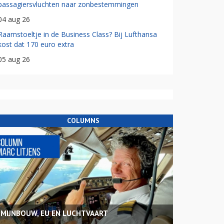
passagiersvluchten naar zonbestemmingen
04 aug 26
Raamstoeltje in de Business Class? Bij Lufthansa
kost dat 170 euro extra
05 aug 26
COLUMNS
MIJNBOUW, EU EN LUCHTVAART