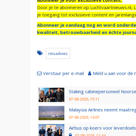
Door je te abonneren op Luchtvaartnieuws.nl, 
je toegang tot exclusieve content en jarenlang
Abonneer je vandaag nog en word onderde
kwaliteit, betrouwbaarheid en échte journa
reisadvies
Verstuur per e-mail
Meld u aan voor de 
Staking cabinepersoneel Noorse
07-08-2026, 15:11
Malaysia Airlines neemt maatreg
07-08-2026, 14:07
Airbus op koers voor leverdoelst
07-08-2026, 11:44