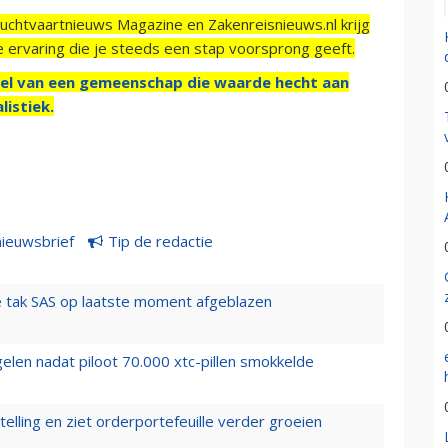
Luchtvaartnieuws Magazine en Zakenreisnieuws.nl krijg
e ervaring die je steeds een stap voorsprong geeft.
el van een gemeenschap die waarde hecht aan
listiek.
nieuwsbrief
Tip de redactie
 tak SAS op laatste moment afgeblazen
elen nadat piloot 70.000 xtc-pillen smokkelde
elling en ziet orderportefeuille verder groeien