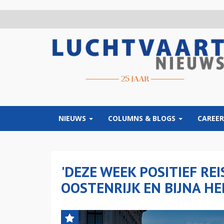
Overslaan
en
naar
de
inhoud
gaan
NIEUWS
COLUMNS & BLOGS
CAREER
'DEZE WEEK POSITIEF RE
OOSTENRIJK EN BIJNA HEE