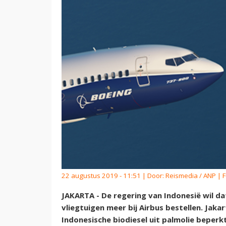
22 augustus 2019 - 11:51 | Door:
Reismedia / ANP
| F
JAKARTA - De regering van Indonesië wil d
vliegtuigen meer bij Airbus bestellen. Jak
Indonesische biodiesel uit palmolie beper