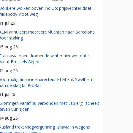
Donkere wolken boven IndiGo: prijsvechter doet
widebody-vloot weg
31 jul 26
KLM annuleert meerdere vluchten naar Barcelona
door staking
05 aug 26
Transavia opent komende winter nieuwe route
vanaf Brussels Airport
05 aug 26
Voormalig financieel directeur KLM Erik Swelheim
aan de slag bij ProRail
31 jul 26
Groningen vanaf nu verbonden met Esbjerg: 'scheelt
zeven uur rijden'
04 aug 26
Rusland trekt vliegvergunning Izhavia in wegens
zorgen over veiligheid