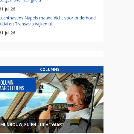
31 jul 26
Luchthavens Napels maand dicht voor onderhoud:
KLM en Transavia wijken uit
31 jul 26
COLUMNS
MIJNBOUW, EU EN LUCHTVAART