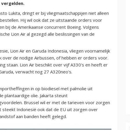
 vergelden.
to Lukita, dringt er bij vliegmaatschappijen niet alleen
estellen. Hij wil ook dat ze uitstaande orders voor
ngen bij de Amerikaanse concurrent Boeing. Volgens
che Lion Air al gezegd alle beslissingen van de
sie, Lion Air en Garuda Indonesia, vliegen voornamelijk
k over de nodige Airbussen, of hebben er orders voor.
g staan. Lion Air beschikt over vijf A330's en heeft er
van Garuda, verwacht nog 27 A320neo's.
rtheffingen in op biodiesel met palmolie uit
 plantaardige olie. Jakarta steunt
gvoordelen. Brussel wil er met de tarieven voor zorgen
Het steekt Indonesië ook dat de EU uit zorgen over
randstof aan banden heeft gelegd.