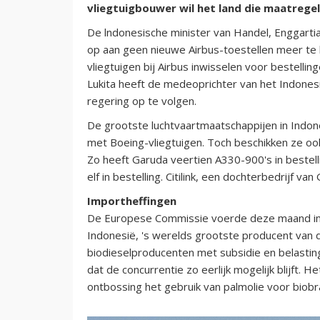
vliegtuigbouwer wil het land die maatregel
De lndonesische minister van Handel, Enggartias
op aan geen nieuwe Airbus-toestellen meer te b
vliegtuigen bij Airbus inwisselen voor bestelli
Lukita heeft de medeoprichter van het Indonesis
regering op te volgen.
De grootste luchtvaartmaatschappijen in Indone
met Boeing-vliegtuigen. Toch beschikken ze oo
Zo heeft Garuda veertien A330-900's in bestellin
elf in bestelling. Citilink, een dochterbedrijf 
Importheffingen
De Europese Commissie voerde deze maand impo
Indonesië, 's werelds grootste producent van de
biodieselproducenten met subsidie en belastin
dat de concurrentie zo eerlijk mogelijk blijft. 
ontbossing het gebruik van palmolie voor biob