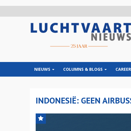
Overslaan
en
naar
de
inhoud
gaan
NIEUWS
COLUMNS & BLOGS
CAREER
INDONESIË: GEEN AIRBUS