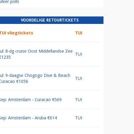
Meer polls
VOORDELIGE RETOURTICKETS
TUI vliegtickets
TUI
Jul: 8-dg cruise Oost Middellandse Zee
TUI
€1235
Jul: 9-daagse Chogogo Dive & Beach
TUI
Curacao €1056
Sep: Amsterdam - Curacao €569
TUI
Sep: Amsterdam - Aruba €614
TUI