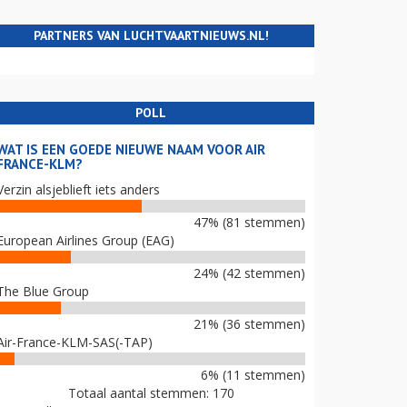
PARTNERS VAN LUCHTVAARTNIEUWS.NL!
POLL
WAT IS EEN GOEDE NIEUWE NAAM VOOR AIR
FRANCE-KLM?
Verzin alsjeblieft iets anders
47% (81 stemmen)
European Airlines Group (EAG)
24% (42 stemmen)
The Blue Group
21% (36 stemmen)
Air-France-KLM-SAS(-TAP)
6% (11 stemmen)
Totaal aantal stemmen: 170