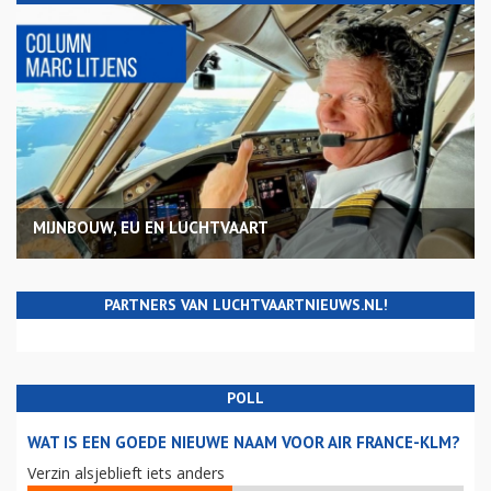
MIJNBOUW, EU EN LUCHTVAART
PARTNERS VAN LUCHTVAARTNIEUWS.NL!
POLL
WAT IS EEN GOEDE NIEUWE NAAM VOOR AIR FRANCE-KLM?
Verzin alsjeblieft iets anders