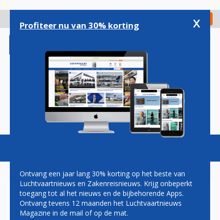
Overslaan
en
x
Digitaal Magazine
Registreer
Check in
naar
Profiteer nu van 30% korting
de
inhoud
gaan
Magazine
Podcasts
Vacatures
Toggl
naviga
Ontvang een jaar lang 30% korting op het beste van
Luchtvaartnieuws en Zakenreisnieuws. Krijg onbeperkt
toegang tot al het nieuws en de bijbehorende Apps.
KABINET ZIET GEEN REDEN
Ontvang tevens 12 maanden het Luchtvaartnieuws
VOOR NIEUW ONDERZOEK
Magazine in de mail of op de mat.