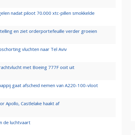
elen nadat piloot 70.000 xtc-pillen smokkelde
elling en ziet orderportefeuille verder groeien
chorting vluchten naar Tel Aviv
vrachtvlucht met Boeing 777F ooit uit
happij gaat afscheid nemen van A220-100-vloot
 Apollo, Castlelake haakt af
n de luchtvaart