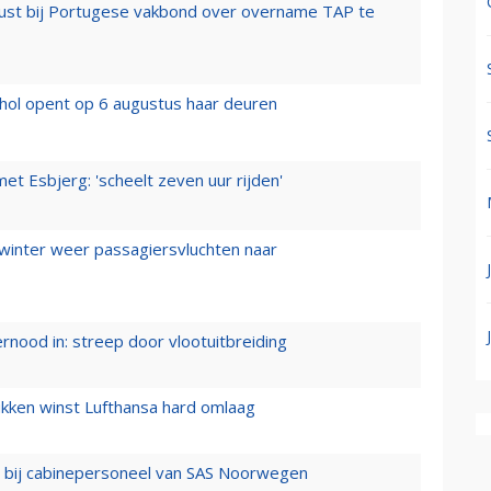
rust bij Portugese vakbond over overname TAP te
hol opent op 6 augustus haar deuren
t Esbjerg: 'scheelt zeven uur rijden'
 winter weer passagiersvluchten naar
ernood in: streep door vlootuitbreiding
ukken winst Lufthansa hard omlaag
 bij cabinepersoneel van SAS Noorwegen