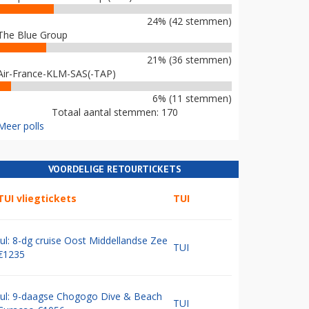
24% (42 stemmen)
The Blue Group
21% (36 stemmen)
Air-France-KLM-SAS(-TAP)
6% (11 stemmen)
Totaal aantal stemmen: 170
Meer polls
VOORDELIGE RETOURTICKETS
TUI vliegtickets
TUI
Jul: 8-dg cruise Oost Middellandse Zee
TUI
€1235
Jul: 9-daagse Chogogo Dive & Beach
TUI