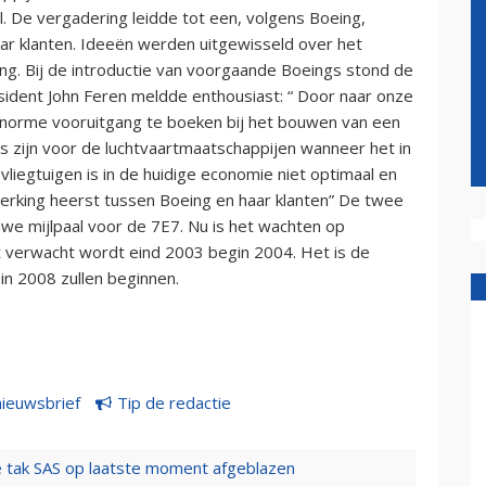
l. De vergadering leidde tot een, volgens Boeing,
ar klanten. Ideeën werden uitgewisseld over het
ng. Bij de introductie van voorgaande Boeings stond de
sident John Feren meldde enthousiast: “ Door naar onze
 enorme vooruitgang te boeken bij het bouwen van een
s zijn voor de luchtvaartmaatschappijen wanneer het in
vliegtuigen is in de huidige economie niet optimaal en
werking heerst tussen Boeing en haar klanten” De twee
e mijlpaal voor de 7E7. Nu is het wachten op
 verwacht wordt eind 2003 begin 2004. Het is de
in 2008 zullen beginnen.
nieuwsbrief
Tip de redactie
 tak SAS op laatste moment afgeblazen