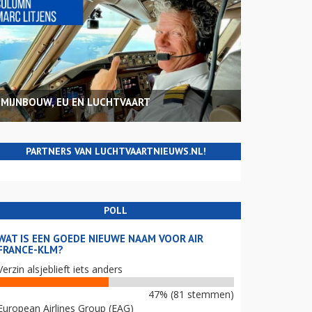
MIJNBOUW, EU EN LUCHTVAART
PARTNERS VAN LUCHTVAARTNIEUWS.NL!
POLL
WAT IS EEN GOEDE NIEUWE NAAM VOOR AIR
FRANCE-KLM?
Verzin alsjeblieft iets anders
47% (81 stemmen)
European Airlines Group (EAG)