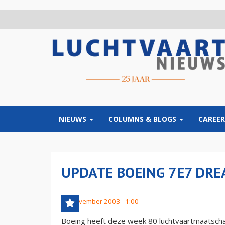
Overslaan
en
naar
de
inhoud
gaan
NIEUWS
COLUMNS & BLOGS
CAREER
UPDATE BOEING 7E7 DR
14 november 2003 - 1:00
Boeing heeft deze week 80 luchtvaartmaatschapp