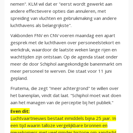
nemen". KLM wil dat er "eerst wordt gewerkt aan
andere effectievere opties dan annuleren, met
spreiding van vluchten en gebruikmaking van andere
luchthavens als belangrijkste".
Vakbonden FNV en CNV voeren maandag een apart
gesprek met de luchthaven over personeelstekort en
werkdruk, waardoor de laatste weken lange rijen en
wachttijden zijn ontstaan. Op de agenda staat onder
meer de door Schiphol aangekondigde banenmarkt om
meer personeel te werven. Die staat voor 11 juni
gepland.
Fruitema, die zegt "meer achtergrond" te willen over
het banenplan, vindt dat laat. "Schiphol moet wat doen
aan het managen van de perceptie bij het publiek."
Even dit:
Luchtvaartnieuws bestaat inmiddels bijna 25 jaar. In
een tijd waarin talloze vergelijkbare bronnen en
nieuwkomers met veel minder historie om aandacht