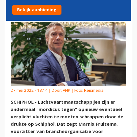
SCHRAPPEN VLUCHTEN
Bekijk aanbieding
27 mei 2022 - 13:14 | Door:
ANP
| Foto: Reismedia
SCHIPHOL - Luchtvaartmaatschappijen zijn er
andermaal "mordicus tegen" opnieuw eventueel
verplicht vluchten te moeten schrappen door de
drukte op Schiphol. Dat zegt Marnix Fruitema,
voorzitter van brancheorganisatie voor