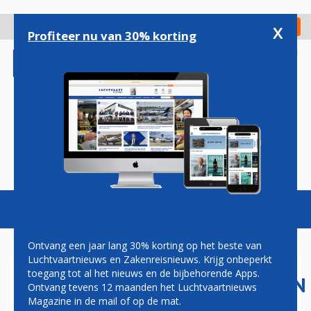
Overslaan
en
x
Digitaal Magazine
Registreer
Check in
naar
Profiteer nu van 30% korting
de
inhoud
gaan
Magazine
Podcasts
Vacatures
Toggl
naviga
Ontvang een jaar lang 30% korting op het beste van
Luchtvaartnieuws en Zakenreisnieuws. Krijg onbeperkt
toegang tot al het nieuws en de bijbehorende Apps.
LUCHTVAARTMAATSCHAPPIJEN
Ontvang tevens 12 maanden het Luchtvaartnieuws
TEGEN VERPLICHT
Magazine in de mail of op de mat.