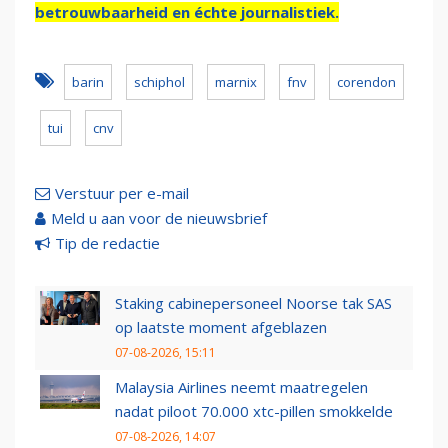
betrouwbaarheid en échte journalistiek.
barin
schiphol
marnix
fnv
corendon
tui
cnv
Verstuur per e-mail
Meld u aan voor de nieuwsbrief
Tip de redactie
Staking cabinepersoneel Noorse tak SAS
op laatste moment afgeblazen
07-08-2026, 15:11
Malaysia Airlines neemt maatregelen
nadat piloot 70.000 xtc-pillen smokkelde
07-08-2026, 14:07