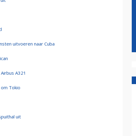
uit
d
nsten uitvoeren naar Cuba
ican
 Airbus A321
n om Tokio
uithal uit