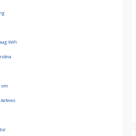
ong
aag WiFi
rolina
t om
Airlines
ba'