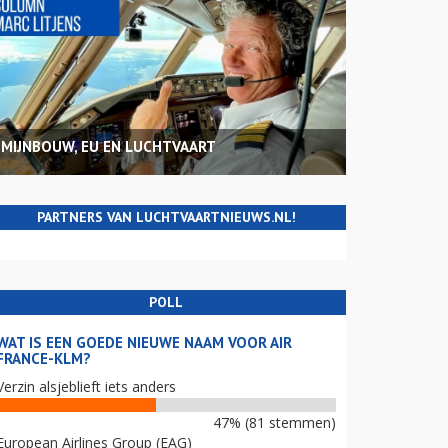
MIJNBOUW, EU EN LUCHTVAART
PARTNERS VAN LUCHTVAARTNIEUWS.NL!
POLL
WAT IS EEN GOEDE NIEUWE NAAM VOOR AIR
FRANCE-KLM?
Verzin alsjeblieft iets anders
47% (81 stemmen)
European Airlines Group (EAG)