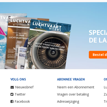
SPECI
DE LA
Bestel d
VOLG ONS
ABONNEE VRAGEN
O
Nieuwsbrief
Neem een Abonnement
Lu
Twitter
Vragen over betaling
Za
Facebook
Adreswijziging
Tr