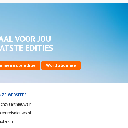
AAL VOOR JOU
ATSTE EDITIES
e nieuwste editie
Word abonnee
NZE WEBSITES
chtvaartnieuws.nl
kenreisnieuws.nl
iptalk.nl