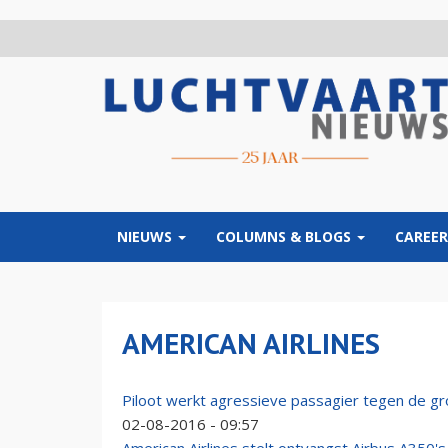
Overslaan
en
naar
de
inhoud
gaan
NIEUWS
COLUMNS & BLOGS
CAREER
AMERICAN AIRLINES
Piloot werkt agressieve passagier tegen de g
02-08-2016 - 09:57