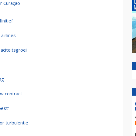
ar Curaçao
nitief
airlines
aciteitsgroei
ng
uw contract
eest'
or turbulentie