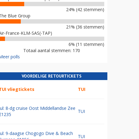
24% (42 stemmen)
The Blue Group
21% (36 stemmen)
Air-France-KLM-SAS(-TAP)
6% (11 stemmen)
Totaal aantal stemmen: 170
Meer polls
VOORDELIGE RETOURTICKETS
TUI vliegtickets
TUI
Jul: 8-dg cruise Oost Middellandse Zee
TUI
€1235
Jul: 9-daagse Chogogo Dive & Beach
TUI