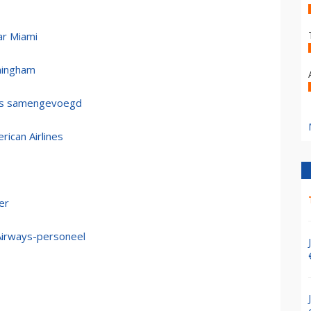
ar Miami
rmingham
ays samengevoegd
rican Airlines
er
 Airways-personeel