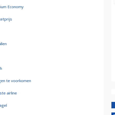
emium Economy
ketprijs
llen
th
ngen te voorkomen
te airline
agel