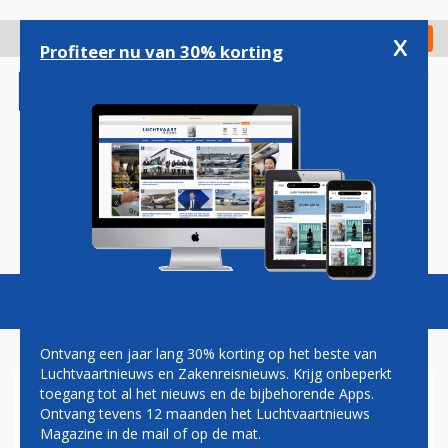
Overslaan
en
x
Digitaal Magazine
Registreer
Check in
naar
Profiteer nu van 30% korting
de
inhoud
gaan
Magazine
Podcasts
Vacatures
Toggl
naviga
Ontvang een jaar lang 30% korting op het beste van
Luchtvaartnieuws en Zakenreisnieuws. Krijg onbeperkt
toegang tot al het nieuws en de bijbehorende Apps.
STAKING
Ontvang tevens 12 maanden het Luchtvaartnieuws
Magazine in de mail of op de mat.