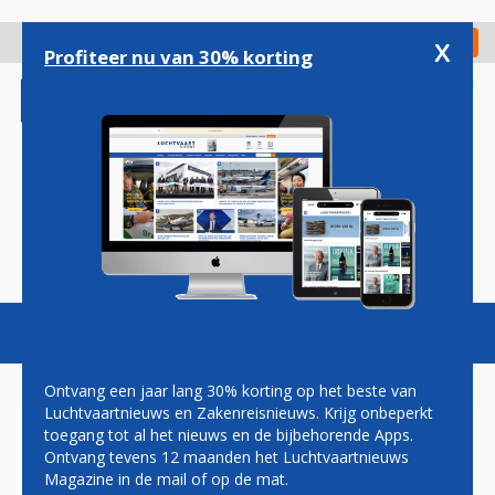
Overslaan
en
x
Digitaal Magazine
Registreer
Check in
naar
Profiteer nu van 30% korting
de
inhoud
gaan
Magazine
Podcasts
Vacatures
Toggl
naviga
Ontvang een jaar lang 30% korting op het beste van
Luchtvaartnieuws en Zakenreisnieuws. Krijg onbeperkt
toegang tot al het nieuws en de bijbehorende Apps.
ZONDAG WEER MEER
Ontvang tevens 12 maanden het Luchtvaartnieuws
EUROPESE VLUCHTEN AIR
Magazine in de mail of op de mat.