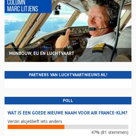
MIJNBOUW, EU EN LUCHTVAART
PARTNERS VAN LUCHTVAARTNIEUWS.NL!
POLL
WAT IS EEN GOEDE NIEUWE NAAM VOOR AIR FRANCE-KLM?
Verzin alsjeblieft iets anders
47% (81 stemmen)