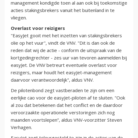
management kondigde toen al aan ook bij toekomstige
acties stakingsbrekers vanuit het buitenland in te
vliegen.
Overlast voor reizigers
"EasyJet gooit met het inzetten van stakingsbrekers
olie op het vuur", vindt de VNV. "Dit is dan ook de
reden dat wij de actie - conform de uitspraak van de
kortgedingrechter - zes uur van tevoren aanmelden bij
easyJet. De VNV betreurt eventuele overlast voor
reizigers, maar houdt het easyJet-management
daarvoor verantwoordelijk", aldus VNV.
De pilotenbond zegt vastberaden te zijn om een
eerlijke cao voor de easyJet-piloten af te sluiten. "Ook
al zou dat betekenen dat het conflict en de daardoor
veroorzaakte operationele verstoringen zich nog
maanden voortslepen”, aldus VNV-voorzitter Steven
Verhagen.
EasyJet zegt teleurgesteld te zijn in de acties van de