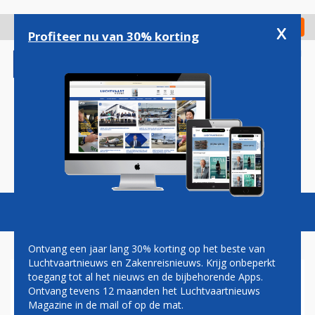
Overslaan
en
x
Digitaal Magazine
Registreer
Check in
naar
Profiteer nu van 30% korting
de
inhoud
gaan
Magazine
Podcasts
Vacatures
Toggl
naviga
Ontvang een jaar lang 30% korting op het beste van
Luchtvaartnieuws en Zakenreisnieuws. Krijg onbeperkt
toegang tot al het nieuws en de bijbehorende Apps.
NIEUWE STAKINGSACTIES BIJ
Ontvang tevens 12 maanden het Luchtvaartnieuws
EASYJET, VLUCHTEN
Magazine in de mail of op de mat.