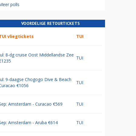
Meer polls
VOORDELIGE RETOURTICKETS
TUI vliegtickets
TUI
Jul: 8-dg cruise Oost Middellandse Zee
TUI
€1235
Jul: 9-daagse Chogogo Dive & Beach
TUI
Curacao €1056
Sep: Amsterdam - Curacao €569
TUI
Sep: Amsterdam - Aruba €614
TUI