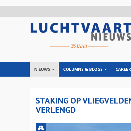
Overslaan
en
naar
de
inhoud
gaan
NIEUWS
COLUMNS & BLOGS
CAREER
STAKING OP VLIEGVELDE
VERLENGD