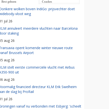
Best gelezen
Crashes
Donkere wolken boven IndiGo: prijsvechter doet
widebody-vloot weg
31 jul 26
KLM annuleert meerdere vluchten naar Barcelona
door staking
05 aug 26
Transavia opent komende winter nieuwe route
vanaf Brussels Airport
05 aug 26
KLM stelt eerste commerciële vlucht met Airbus
A350-900 uit
06 aug 26
Voormalig financieel directeur KLM Erik Swelheim
aan de slag bij ProRail
31 jul 26
Groningen vanaf nu verbonden met Esbjerg: 'scheelt