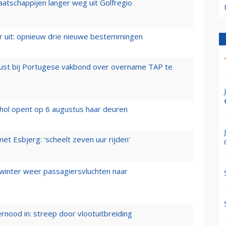
aatschappijen langer weg uit Golfregio
er uit: opnieuw drie nieuwe bestemmingen
rust bij Portugese vakbond over overname TAP te
hol opent op 6 augustus haar deuren
t Esbjerg: 'scheelt zeven uur rijden'
 winter weer passagiersvluchten naar
ernood in: streep door vlootuitbreiding