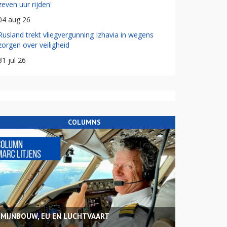
zeven uur rijden'
04 aug 26
Rusland trekt vliegvergunning Izhavia in wegens
zorgen over veiligheid
31 jul 26
COLUMNS
MIJNBOUW, EU EN LUCHTVAART