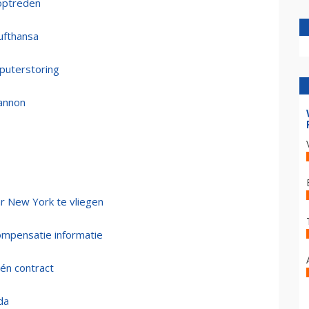
optreden
ufthansa
mputerstoring
hannon
ar New York te vliegen
ompensatie informatie
én contract
da