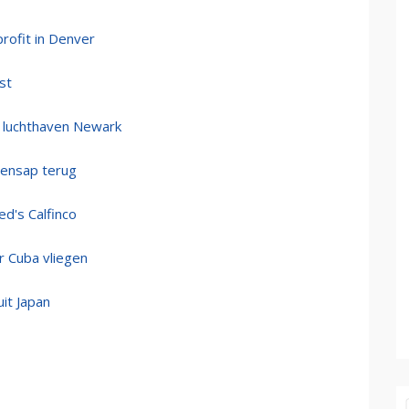
profit in Denver
st
p luchthaven Newark
tensap terug
ed's Calfinco
 Cuba vliegen
it Japan