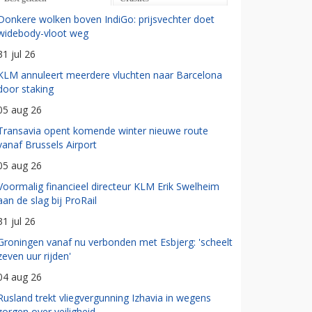
Donkere wolken boven IndiGo: prijsvechter doet
widebody-vloot weg
31 jul 26
KLM annuleert meerdere vluchten naar Barcelona
door staking
05 aug 26
Transavia opent komende winter nieuwe route
vanaf Brussels Airport
05 aug 26
Voormalig financieel directeur KLM Erik Swelheim
aan de slag bij ProRail
31 jul 26
Groningen vanaf nu verbonden met Esbjerg: 'scheelt
zeven uur rijden'
04 aug 26
Rusland trekt vliegvergunning Izhavia in wegens
zorgen over veiligheid