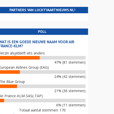
PARTNERS VAN LUCHTVAARTNIEUWS.NL!
POLL
WAT IS EEN GOEDE NIEUWE NAAM VOOR AIR
FRANCE-KLM?
Verzin alsjeblieft iets anders
47% (81 stemmen)
European Airlines Group (EAG)
24% (42 stemmen)
The Blue Group
21% (36 stemmen)
Air-France-KLM-SAS(-TAP)
6% (11 stemmen)
Totaal aantal stemmen: 170