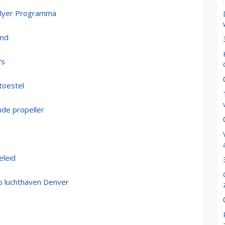
 Flyer Programma
and
's
toestel
de propeller
eleid
p luchthaven Denver