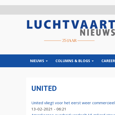
Overslaan
en
naar
de
inhoud
gaan
NIEUWS
COLUMNS & BLOGS
CAREER
UNITED
United vliegt voor het eerst weer commercie
13-02-2021 - 06:21