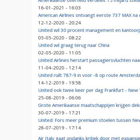
Amerikaanse overheid verdeelt 15 miljard steun
16-01-2021 - 16:03
American Airlines ontvangt eerste 737 MAX na c
12-12-2020 - 20:24
United wil 30 procent management en kantoor
05-05-2020 - 08:22
United wil graag terug naar China
02-05-2020 - 11:05
United Airlines herstart passagiersvluchten naa
11-04-2020 - 12:14
United ruilt 787-9 in voor -8 op route Amsterd
14-12-2019 - 19:58
United ook twee keer per dag Frankfurt - New
25-08-2019 - 06:06
Grote Amerikaanse maatschappijen krijgen dek
30-07-2019 - 17:21
United: Fors meer premium stoelen tussen Ne
28-07-2019 - 17:14
Air Italy gaat ondanks kritiek door met expans