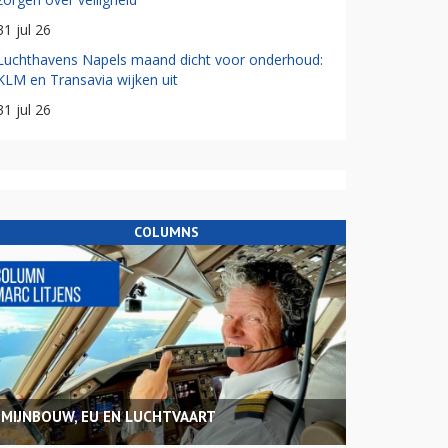
31 jul 26
Luchthavens Napels maand dicht voor onderhoud:
KLM en Transavia wijken uit
31 jul 26
COLUMNS
MIJNBOUW, EU EN LUCHTVAART