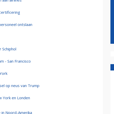
 aan airlines
ertificering
personeel ontslaan
r Schiphol
am - San Francisco
 York
sel op neus van Trump
w York en Londen
ie in Noord-Amerika