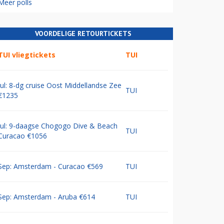
Meer polls
VOORDELIGE RETOURTICKETS
TUI vliegtickets
TUI
Jul: 8-dg cruise Oost Middellandse Zee
TUI
€1235
Jul: 9-daagse Chogogo Dive & Beach
TUI
Curacao €1056
Sep: Amsterdam - Curacao €569
TUI
Sep: Amsterdam - Aruba €614
TUI