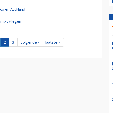
sco en Auckland
mixt vliegen
2
3
volgende ›
laatste »