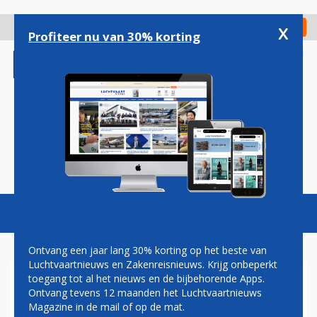
Overslaan
en
x
Digitaal Magazine
Registreer
Check in
naar
Profiteer nu van 30% korting
de
inhoud
gaan
Magazine
Podcasts
Vacatures
Toggl
naviga
Ontvang een jaar lang 30% korting op het beste van
Luchtvaartnieuws en Zakenreisnieuws. Krijg onbeperkt
toegang tot al het nieuws en de bijbehorende Apps.
AIR ITALY GAAT ONDANKS
Ontvang tevens 12 maanden het Luchtvaartnieuws
KRITIEK DOOR MET EXPANSIE
Magazine in de mail of op de mat.