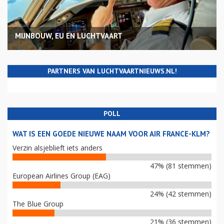
MIJNBOUW, EU EN LUCHTVAART
PARTNERS VAN LUCHTVAARTNIEUWS.NL!
POLL
WAT IS EEN GOEDE NIEUWE NAAM VOOR AIR FRANCE-KLM?
Verzin alsjeblieft iets anders
47% (81 stemmen)
European Airlines Group (EAG)
24% (42 stemmen)
The Blue Group
21% (36 stemmen)