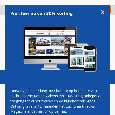
Overslaan
en
x
Digitaal Magazine
Registreer
Check in
naar
Profiteer nu van 30% korting
de
inhoud
gaan
Magazine
Podcasts
Vacatures
Toggl
naviga
Ontvang een jaar lang 30% korting op het beste van
Luchtvaartnieuws en Zakenreisnieuws. Krijg onbeperkt
toegang tot al het nieuws en de bijbehorende Apps.
KLM
Ontvang tevens 12 maanden het Luchtvaartnieuws
Magazine in de mail of op de mat.