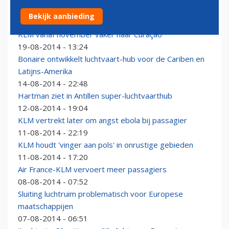
Betere controle gates Schiphol bij slecht zicht
Bekijk aanbieding
19-08-2014 - 17:27
KLM vanaf november vaker naar Curaçao
19-08-2014 - 13:24
Bonaire ontwikkelt luchtvaart-hub voor de Cariben en
Latijns-Amerika
14-08-2014 - 22:48
Hartman ziet in Antillen super-luchtvaarthub
12-08-2014 - 19:04
KLM vertrekt later om angst ebola bij passagier
11-08-2014 - 22:19
KLM houdt 'vinger aan pols' in onrustige gebieden
11-08-2014 - 17:20
Air France-KLM vervoert meer passagiers
08-08-2014 - 07:52
Sluiting luchtruim problematisch voor Europese
maatschappijen
07-08-2014 - 06:51