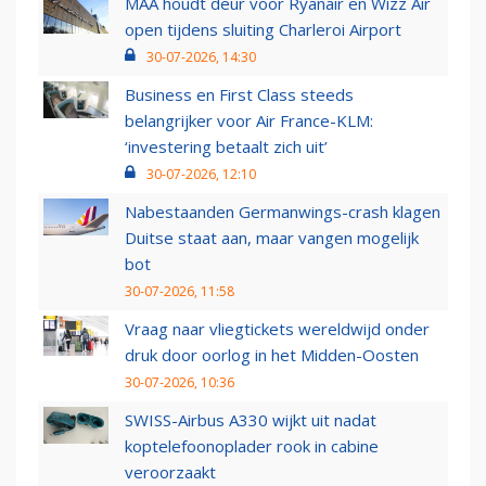
MAA houdt deur voor Ryanair en Wizz Air
open tijdens sluiting Charleroi Airport
30-07-2026, 14:30
Business en First Class steeds
belangrijker voor Air France-KLM:
‘investering betaalt zich uit’
30-07-2026, 12:10
Nabestaanden Germanwings-crash klagen
Duitse staat aan, maar vangen mogelijk
bot
30-07-2026, 11:58
Vraag naar vliegtickets wereldwijd onder
druk door oorlog in het Midden-Oosten
30-07-2026, 10:36
SWISS-Airbus A330 wijkt uit nadat
koptelefoonoplader rook in cabine
veroorzaakt