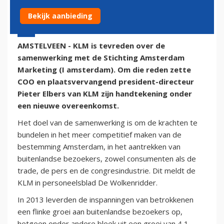
Bekijk aanbieding
1 augustus 2014 - 14:44 | Door:
onze redactie
AMSTELVEEN - KLM is tevreden over de
samenwerking met de Stichting Amsterdam
Marketing (I amsterdam). Om die reden zette
COO en plaatsvervangend president-directeur
Pieter Elbers van KLM zijn handtekening onder
een nieuwe overeenkomst.
Het doel van de samenwerking is om de krachten te
bundelen in het meer competitief maken van de
bestemming Amsterdam, in het aantrekken van
buitenlandse bezoekers, zowel consumenten als de
trade, de pers en de congresindustrie. Dit meldt de
KLM in personeelsblad De Wolkenridder.
In 2013 leverden de inspanningen van betrokkenen
een flinke groei aan buitenlandse bezoekers op,
hetgeen onder andere bleek uit een groei van 4,1