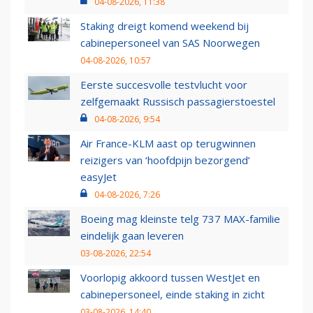
04-08-2026, 11:38
Staking dreigt komend weekend bij
cabinepersoneel van SAS Noorwegen
04-08-2026, 10:57
Eerste succesvolle testvlucht voor
zelfgemaakt Russisch passagierstoestel
04-08-2026, 9:54
Air France-KLM aast op terugwinnen
reizigers van ‘hoofdpijn bezorgend’
easyJet
04-08-2026, 7:26
Boeing mag kleinste telg 737 MAX-familie
eindelijk gaan leveren
03-08-2026, 22:54
Voorlopig akkoord tussen WestJet en
cabinepersoneel, einde staking in zicht
03-08-2026, 14:40