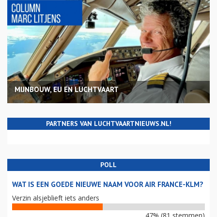
MIJNBOUW, EU EN LUCHTVAART
PARTNERS VAN LUCHTVAARTNIEUWS.NL!
POLL
WAT IS EEN GOEDE NIEUWE NAAM VOOR AIR FRANCE-KLM?
Verzin alsjeblieft iets anders
47% (81 stemmen)