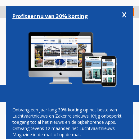
Overslaan
en
x
Digitaal Magazine
Registreer
Check in
naar
Profiteer nu van 30% korting
de
inhoud
gaan
Magazine
Podcasts
Vacatures
Toggl
naviga
Ontvang een jaar lang 30% korting op het beste van
Luchtvaartnieuws en Zakenreisnieuws. Krijg onbeperkt
toegang tot al het nieuws en de bijbehorende Apps.
KLM GAAT VERDER MET
Ontvang tevens 12 maanden het Luchtvaartnieuws
AMSTERDAM MARKETING
Magazine in de mail of op de mat.