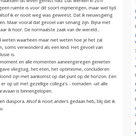
 maanden dit leven gemist had. Dat werken in zo'n
een ruimte is voor dit soort mijmeringen, maar wel tijd.
sof ik er nooit weg was geweest. Dat ik nieuwsgierig
ien. Maar vooral dat gevoel van senang zijn. Bijna met
aar ik hoor. De normaalste zaak van de wereld...
el weten waarheen maar niet weten hoe je het zal
en, soms verwonderd als een kind. Het gevoel van
usie is.
het moment en alle momenten aaneengeregen genieten
 gave vliegtuig, het eten, het optimisme, concluderen
eloond zijn met aankomst op dat punt op de horizon. Een
er op uit met gezellige collega's - nomaden -uit alle
aravaan is binnengelopen.
ten diaspora. Alsof ik nooit anders gedaan heb, blij dat ik
u.