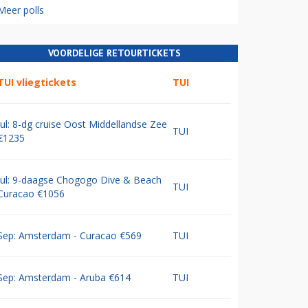
Meer polls
VOORDELIGE RETOURTICKETS
TUI vliegtickets
TUI
Jul: 8-dg cruise Oost Middellandse Zee
TUI
€1235
Jul: 9-daagse Chogogo Dive & Beach
TUI
Curacao €1056
Sep: Amsterdam - Curacao €569
TUI
Sep: Amsterdam - Aruba €614
TUI