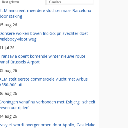
Best gelezen
Crashes
KLM annuleert meerdere vluchten naar Barcelona
door staking
05 aug 26
Donkere wolken boven IndiGo: prijsvechter doet
widebody-vloot weg
31 jul 26
Transavia opent komende winter nieuwe route
vanaf Brussels Airport
05 aug 26
KLM stelt eerste commerciële vlucht met Airbus
A350-900 uit
06 aug 26
Groningen vanaf nu verbonden met Esbjerg: 'scheelt
zeven uur rijden'
04 aug 26
easyJet wordt overgenomen door Apollo, Castlelake