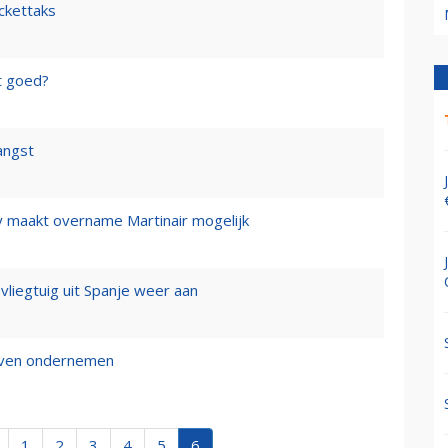
ickettaks
t goed?
angst
y maakt overname Martinair mogelijk
 vliegtuig uit Spanje weer aan
ijven ondernemen
1
2
3
4
5
6