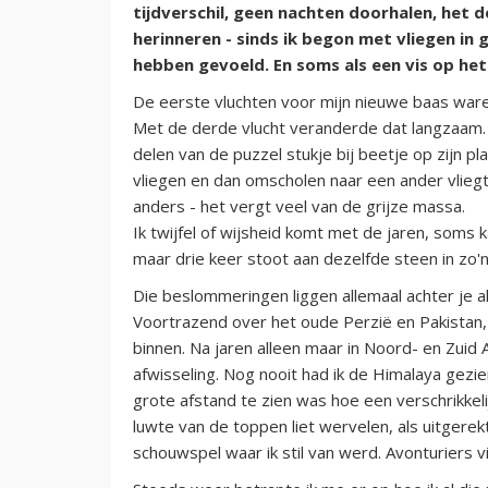
tijdverschil, geen nachten doorhalen, het 
herinneren - sinds ik begon met vliegen in g
hebben gevoeld. En soms als een vis op het
De eerste vluchten voor mijn nieuwe baas waren
Met de derde vlucht veranderde dat langzaam. 
delen van de puzzel stukje bij beetje op zijn pl
vliegen en dan omscholen naar een ander vliegtu
anders - het vergt veel van de grijze massa.
Ik twijfel of wijsheid komt met de jaren, soms 
maar drie keer stoot aan dezelfde steen in zo'
Die beslommeringen liggen allemaal achter je als 
Voortrazend over het oude Perzië en Pakistan,
binnen. Na jaren alleen maar in Noord- en Zui
afwisseling. Nog nooit had ik de Himalaya gezien
grote afstand te zien was hoe een verschrikkel
luwte van de toppen liet wervelen, als uitgere
schouwspel waar ik stil van werd. Avonturiers vi