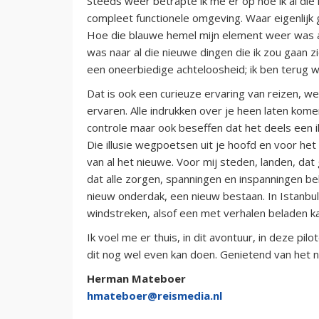
Steeds weer betrapte ik me er op hoe ik al die
compleet functionele omgeving. Waar eigenlijk g
Hoe die blauwe hemel mijn element weer was al
was naar al die nieuwe dingen die ik zou gaan z
een oneerbiedige achteloosheid; ik ben terug w
Dat is ook een curieuze ervaring van reizen, w
ervaren. Alle indrukken over je heen laten kom
controle maar ook beseffen dat het deels een ill
Die illusie wegpoetsen uit je hoofd en voor 
van al het nieuwe. Voor mij steden, landen, dat
dat alle zorgen, spanningen en inspanningen b
nieuw onderdak, een nieuw bestaan. In Istanbul 
windstreken, alsof een met verhalen beladen k
Ik voel me er thuis, in dit avontuur, in deze pilo
dit nog wel even kan doen. Genietend van het n
Herman Mateboer
hmateboer@reismedia.nl