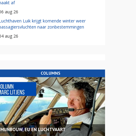
haakt af
06 aug 26
Luchthaven Luik krijgt komende winter weer
passagiersvluchten naar zonbestemmingen
04 aug 26
COLUMNS
MIJNBOUW, EU EN LUCHTVAART