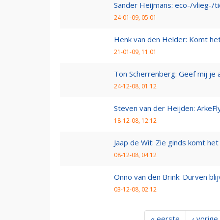
Sander Heijmans: eco-/vlieg-/t
24-01-09, 05:01
Henk van den Helder: Komt he
21-01-09, 11:01
Ton Scherrenberg: Geef mij je 
24-12-08, 01:12
Steven van der Heijden: ArkeFl
18-12-08, 12:12
Jaap de Wit: Zie ginds komt het
08-12-08, 04:12
Onno van den Brink: Durven bl
03-12-08, 02:12
« eerste
‹ vorige