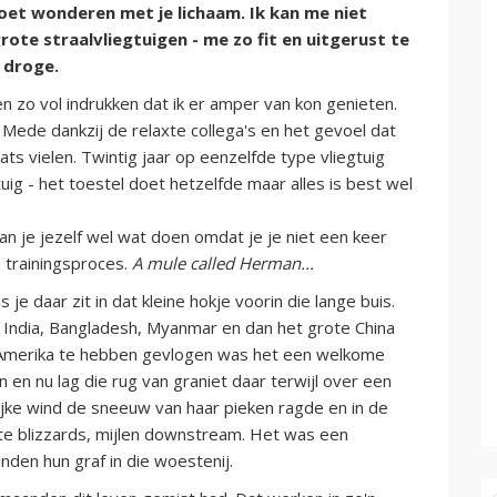
doet wonderen met je lichaam. Ik kan me niet
rote straalvliegtuigen - me zo fit en uitgerust te
 droge.
 zo vol indrukken dat ik er amper van kon genieten.
Mede dankzij de relaxte collega's en het gevoel dat
aats vielen. Twintig jaar op eenzelfde type vliegtuig
ig - het toestel doet hetzelfde maar alles is best wel
kan je jezelf wel wat doen omdat je je niet een keer
n trainingsproces.
A mule called Herman...
je daar zit in dat kleine hokje voorin die lange buis.
 India, Bangladesh, Myanmar en dan het grote China
d Amerika te hebben gevlogen was het een welkome
 en nu lag die rug van graniet daar terwijl over een
ijke wind de sneeuw van haar pieken ragde en in de
kte blizzards, mijlen downstream. Het was een
nden hun graf in die woestenij.