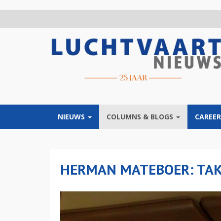
Overslaan
en
naar
de
inhoud
gaan
NIEUWS
COLUMNS & BLOGS
CAREER
HERMAN MATEBOER: TAKE