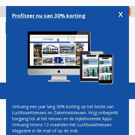
Overslaan
en
x
Digitaal Magazine
Registreer
Check in
naar
Profiteer nu van 30% korting
de
inhoud
gaan
Magazine
Podcasts
Vacatures
Toggl
naviga
Ontvang een jaar lang 30% korting op het beste van
Luchtvaartnieuws en Zakenreisnieuws. Krijg onbeperkt
toegang tot al het nieuws en de bijbehorende Apps.
HERMAN MATEBOER: TAKE
Ontvang tevens 12 maanden het Luchtvaartnieuws
OFF!!
Magazine in de mail of op de mat.