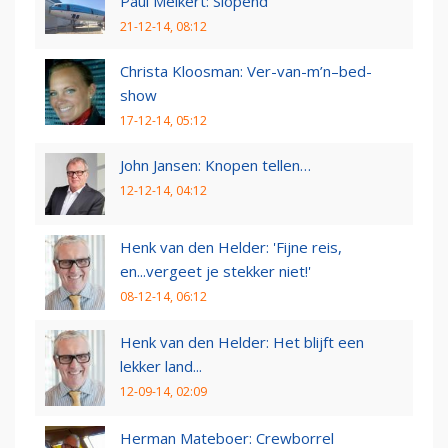
Paul Melkert: Slopend
21-12-14, 08:12
Christa Kloosman: Ver-van-m’n–bed-
show
17-12-14, 05:12
John Jansen: Knopen tellen…
12-12-14, 04:12
Henk van den Helder: 'Fijne reis,
en...vergeet je stekker niet!'
08-12-14, 06:12
Henk van den Helder: Het blijft een
lekker land...
12-09-14, 02:09
Herman Mateboer: Crewborrel