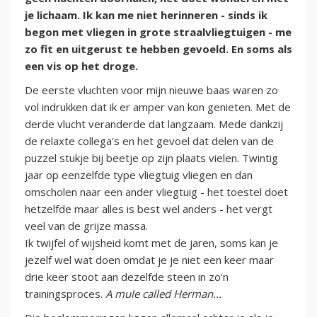
je lichaam. Ik kan me niet herinneren - sinds ik
begon met vliegen in grote straalvliegtuigen - me
zo fit en uitgerust te hebben gevoeld. En soms als
een vis op het droge.
De eerste vluchten voor mijn nieuwe baas waren zo
vol indrukken dat ik er amper van kon genieten. Met de
derde vlucht veranderde dat langzaam. Mede dankzij
de relaxte collega's en het gevoel dat delen van de
puzzel stukje bij beetje op zijn plaats vielen. Twintig
jaar op eenzelfde type vliegtuig vliegen en dan
omscholen naar een ander vliegtuig - het toestel doet
hetzelfde maar alles is best wel anders - het vergt
veel van de grijze massa.
Ik twijfel of wijsheid komt met de jaren, soms kan je
jezelf wel wat doen omdat je je niet een keer maar
drie keer stoot aan dezelfde steen in zo'n
trainingsproces.
A mule called Herman...