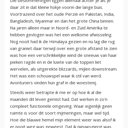
Die beslommeringen liggen allemaal achter je als je
daar zit in dat kleine hokje voorin die lange buis.
Voortrazend over het oude Perzië en Pakistan, India,
Bangladesh, Myanmar en dan het grote China binnen.
Na jaren alleen maar in Noord- en Zuid Amerika te
hebben gevlogen was het een welkome afwisseling.
Nog nooit had ik de Himalaya gezien en nu lag die rug
van graniet daar terwijl over een grote afstand te zien
was hoe een verschrikkelijke wind de sneeuw van haar
pieken ragde en in de luwte van de toppen liet
wervelen, als uitgerekte blizzards, mijlen downstream.
Het was een schouwspel waar ik stil van werd.
Avonturiers vinden hun graf in die woestenij.
Steeds weer betrapte ik me er op hoe ik al die
maanden dit leven gemist had. Dat werken in zo'n
compleet functionele omgeving. Waar eigenlijk geen
ruimte is voor dit soort mijmeringen, maar wel tijd.
Hoe die blauwe hemel mijn element weer was alsof ik
er nooit weg was geweest. Dat ik nieuwsgierig was