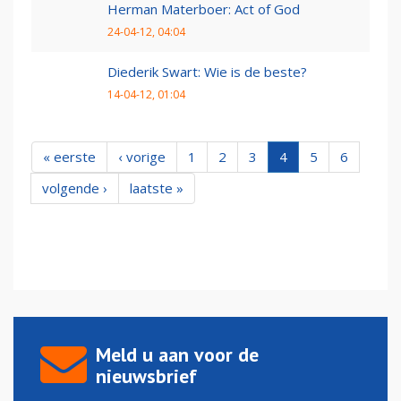
Herman Materboer: Act of God
24-04-12, 04:04
Diederik Swart: Wie is de beste?
14-04-12, 01:04
« eerste
‹ vorige
1
2
3
4
5
6
volgende ›
laatste »
Meld u aan voor de
nieuwsbrief