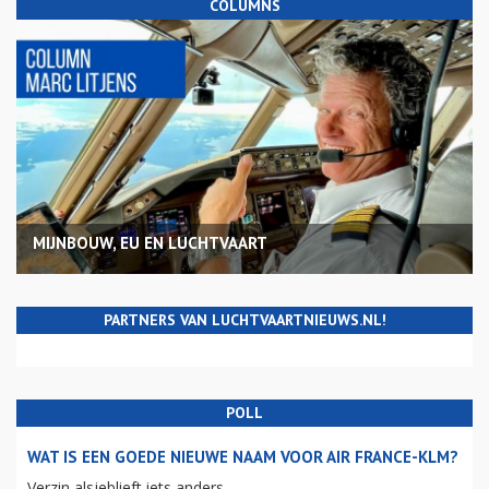
COLUMNS
MIJNBOUW, EU EN LUCHTVAART
PARTNERS VAN LUCHTVAARTNIEUWS.NL!
POLL
WAT IS EEN GOEDE NIEUWE NAAM VOOR AIR FRANCE-KLM?
Verzin alsjeblieft iets anders