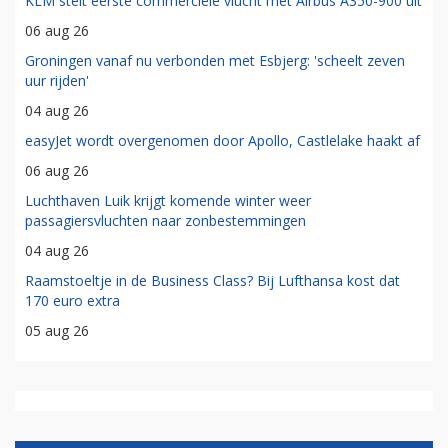
KLM stelt eerste commerciële vlucht met Airbus A350-900 uit
06 aug 26
Groningen vanaf nu verbonden met Esbjerg: 'scheelt zeven
uur rijden'
04 aug 26
easyJet wordt overgenomen door Apollo, Castlelake haakt af
06 aug 26
Luchthaven Luik krijgt komende winter weer
passagiersvluchten naar zonbestemmingen
04 aug 26
Raamstoeltje in de Business Class? Bij Lufthansa kost dat
170 euro extra
05 aug 26