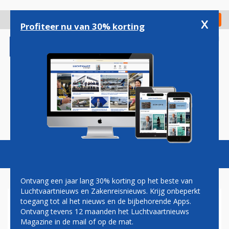
Overslaan
en
x
Digitaal Magazine
Registreer
Check in
naar
Profiteer nu van 30% korting
de
inhoud
gaan
Magazine
Podcasts
Vacatures
Toggl
naviga
Ontvang een jaar lang 30% korting op het beste van
Luchtvaartnieuws en Zakenreisnieuws. Krijg onbeperkt
toegang tot al het nieuws en de bijbehorende Apps.
PAUL GROVE: ELEKTRISCH
Ontvang tevens 12 maanden het Luchtvaartnieuws
VLIEGEN KOMT STEEDS
Magazine in de mail of op de mat.