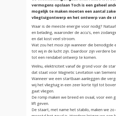
vermogens opslaan Toch is een geheel ande
mogelijk te maken moeten een aantal zak
vliegtuigontwerp en het ontwerp van de s
Waar is de meeste energie voor nodig? Natuurlij
en belading, waaronder de accu’s, een zodanige
en dat kost veel stroom.
Wat zou het mooi zijn wanneer die benodigde e
tot wij in de lucht zijn. Daardoor zijn verdere
tot een rendabel ontwerp te komen.
Welnu, elektriciteit vanaf de grond voor de sta
dat staat voor Magnetic Levitation van Siemens
Wanneer we een startbaan aanleggen die vergel
wij het vliegtuig in een zeer korte tijd tot bov
gaat vliegen.
De romp maken we breed en ovaal, voor een gro
lift geven.
De staart, met name het stabilo, maken we zo dat
meestal het geval is. Hierdoor krijgen we een li