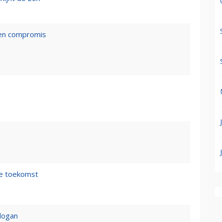
een compromis
g
de toekomst
logan