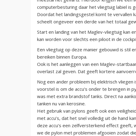
computerbesturing daar het vliegtuig labiel is
Doordat het landingsgestel komt te vervallen k
scheelt ongeveer een derde van het totaal gew
Start en landing van het Maglev-vliegtuig kan
kan worden voor slechts een piloot in de cockp
Een vliegtuig op deze manier gebouwd is stil e
bereiken binnen Europa.
Ook is het aanleggen van een Maglev-startbaan 
overlast zal geven. Dat geeft kortere aanvoerr
Nog een ander probleem bij elektrisch vliegen i
voorstel is om de accu’s onder te brengen in py
was met extra brandstof tanks. Direct na aank
tanken nu van kerosine.
Het gebruik van pylons geeft ook een veilighe
met accu’s, dat het snel volledig uit de hand 
deze accu’s een zelfversterkend effect geeft, 
we de pylon met problemen afgooien zodat die