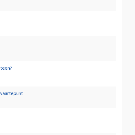
steen?
waartepunt