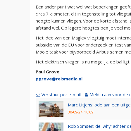
Een ander punt wat wel wat beperkingen geeft i
circa 7 kilometer, dit in tegenstelling tot vlie
hoogte kunnen vliegen. Voor de korte afstand 
afstand wel. Op lagere hoogtes ben je veel mee
Het idee van een Maglev vliegtuig moet internat
subsidie van de EU voor onderzoek en test van
Mooie taak voor bijvoorbeeld Airbus samen met
Het elektrisch vliegen is nu mogelijk, de bal ligt b
Paul Grove
pgrove@reismedia.nl
Verstuur per e-mail
Meld u aan voor de 
Marc Litjens: ode aan een uitg
30-09-24, 10:09
Rob Somsen: de 'why' achter d