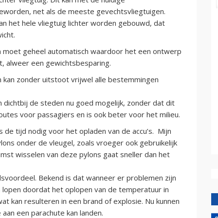
 geworden, net als de meeste gevechtsvliegtuigen.
an het hele vliegtuig lichter worden gebouwd, dat
icht.
 en moet geheel automatisch waardoor het een ontwerp
it, alweer een gewichtsbesparing.
n kan zonder uitstoot vrijwel alle bestemmingen
dichtbij de steden nu goed mogelijk, zonder dat dit
outes voor passagiers en is ook beter voor het milieu.
s de tijd nodig voor het opladen van de accu’s. Mijn
lons onder de vleugel, zoals vroeger ook gebruikelijk
omst wisselen van deze pylons gaat sneller dan het
idsvoordeel. Bekend is dat wanneer er problemen zijn
kan lopen doordat het oplopen van de temperatuur in
wat kan resulteren in een brand of explosie. Nu kunnen
 aan een parachute kan landen.