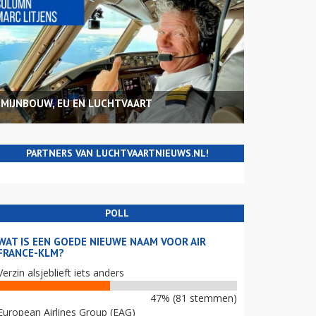
MIJNBOUW, EU EN LUCHTVAART
PARTNERS VAN LUCHTVAARTNIEUWS.NL!
POLL
WAT IS EEN GOEDE NIEUWE NAAM VOOR AIR
FRANCE-KLM?
Verzin alsjeblieft iets anders
47% (81 stemmen)
European Airlines Group (EAG)