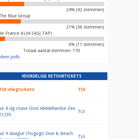
24% (42 stemmen)
The Blue Group
21% (36 stemmen)
Air-France-KLM-SAS(-TAP)
6% (11 stemmen)
Totaal aantal stemmen: 170
Meer polls
VOORDELIGE RETOURTICKETS
TUI vliegtickets
TUI
Jul: 8-dg cruise Oost Middellandse Zee
TUI
€1235
Jul: 9-daagse Chogogo Dive & Beach
TUI