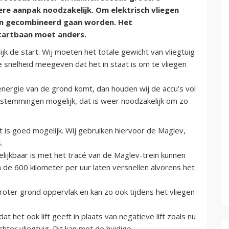
re aanpak noodzakelijk. Om elektrisch vliegen
en gecombineerd gaan worden. Het
tartbaan moet anders.
k de start. Wij moeten het totale gewicht van vliegtuig
 snelheid meegeven dat het in staat is om te vliegen
nergie van de grond komt, dan houden wij de accu’s vol
 bestemmingen mogelijk, dat is weer noodzakelijk om zo
rt is goed mogelijk. Wij gebruiken hiervoor de Maglev,
.
ijkbaar is met het tracé van de Maglev-trein kunnen
en de 600 kilometer per uur laten versnellen alvorens het
ter grond oppervlak en kan zo ook tijdens het vliegen
 het ook lift geeft in plaats van negatieve lift zoals nu
chter vliegtuig. Dit kan met de huidige